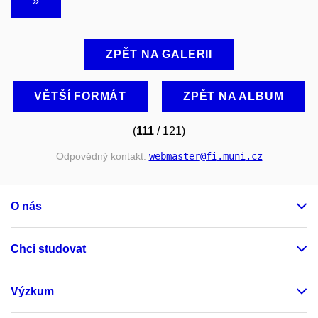
ZPĚT NA GALERII
VĚTŠÍ FORMÁT
ZPĚT NA ALBUM
(
111
/ 121)
Odpovědný kontakt:
webmaster
@fi
.muni
.cz
O nás
Chci studovat
Výzkum