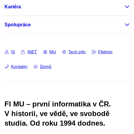
Kariéra
Spolupráce
IS
INET
MU
Tech info
FAdmin
Kontakty
Domů
FI MU – první informatika v ČR.
V historii, ve vědě, ve svobodě
studia.
Od roku 1994 dodnes.