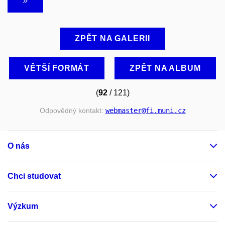
ZPĚT NA GALERII
VĚTŠÍ FORMÁT
ZPĚT NA ALBUM
(
92
/ 121)
Odpovědný kontakt:
webmaster
@fi
.muni
.cz
O nás
Chci studovat
Výzkum