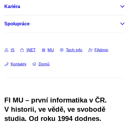
Kariéra
Spolupráce
IS
INET
MU
Tech info
FAdmin
Kontakty
Domů
FI MU – první informatika v ČR.
V historii, ve vědě, ve svobodě
studia.
Od roku 1994 dodnes.