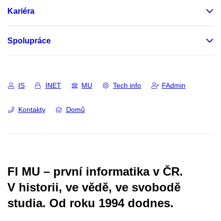
Kariéra
Spolupráce
IS
INET
MU
Tech info
FAdmin
Kontakty
Domů
FI MU – první informatika v ČR.
V historii, ve vědě, ve svobodě
studia.
Od roku 1994 dodnes.