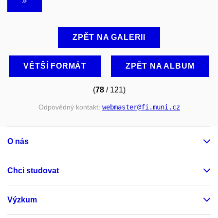
ZPĚT NA GALERII
VĚTŠÍ FORMÁT
ZPĚT NA ALBUM
(
78
/ 121)
Odpovědný kontakt:
webmaster
@fi
.muni
.cz
O nás
Chci studovat
Výzkum