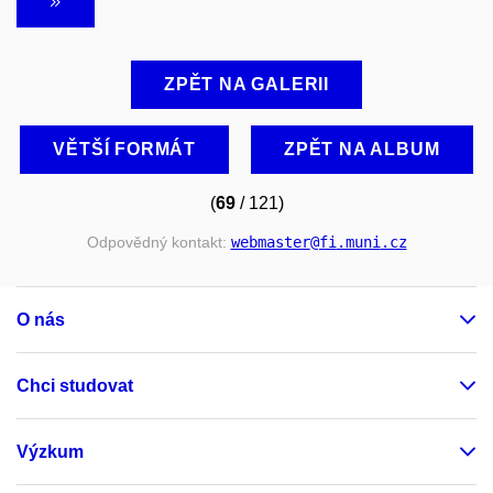
ZPĚT NA GALERII
VĚTŠÍ FORMÁT
ZPĚT NA ALBUM
(
69
/ 121)
Odpovědný kontakt:
webmaster
@fi
.muni
.cz
O nás
Chci studovat
Výzkum