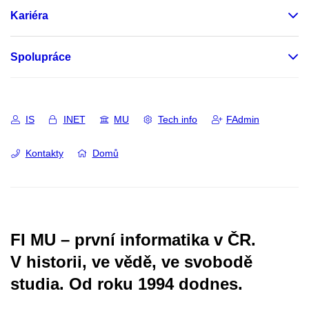
Kariéra
Spolupráce
IS
INET
MU
Tech info
FAdmin
Kontakty
Domů
FI MU – první informatika v ČR.
V historii, ve vědě, ve svobodě
studia.
Od roku 1994 dodnes.