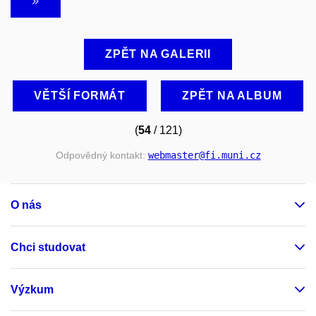
ZPĚT NA GALERII
VĚTŠÍ FORMÁT
ZPĚT NA ALBUM
(
54
/ 121)
Odpovědný kontakt:
webmaster
@fi
.muni
.cz
O nás
Chci studovat
Výzkum