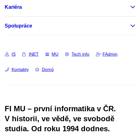
Kariéra
Spolupráce
IS
INET
MU
Tech info
FAdmin
Kontakty
Domů
FI MU – první informatika v ČR.
V historii, ve vědě, ve svobodě
studia.
Od roku 1994 dodnes.