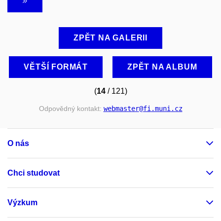
ZPĚT NA GALERII
VĚTŠÍ FORMÁT
ZPĚT NA ALBUM
(
14
/ 121)
Odpovědný kontakt:
webmaster
@fi
.muni
.cz
O nás
Chci studovat
Výzkum