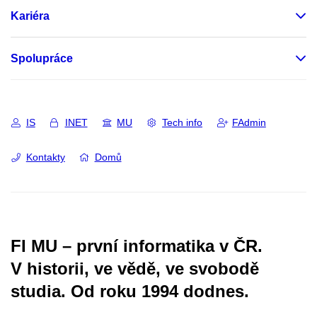
Kariéra
Spolupráce
IS
INET
MU
Tech info
FAdmin
Kontakty
Domů
FI MU – první informatika v ČR.
V historii, ve vědě, ve svobodě
studia.
Od roku 1994 dodnes.