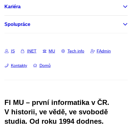
Kariéra
Spolupráce
IS
INET
MU
Tech info
FAdmin
Kontakty
Domů
FI MU – první informatika v ČR.
V historii, ve vědě, ve svobodě
studia.
Od roku 1994 dodnes.