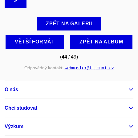
ZPĚT NA GALERII
VĚTŠÍ FORMÁT
ZPĚT NA ALBUM
(
44
/ 49)
Odpovědný kontakt:
webmaster
@fi
.muni
.cz
O nás
Chci studovat
Výzkum