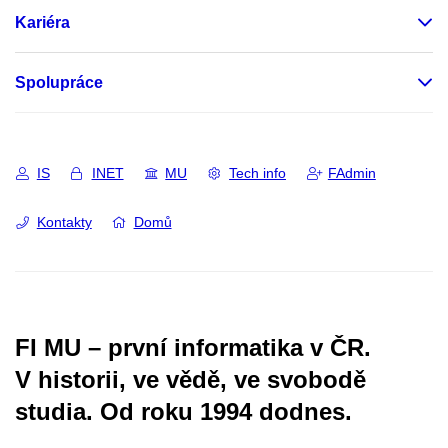
Kariéra
Spolupráce
IS
INET
MU
Tech info
FAdmin
Kontakty
Domů
FI MU – první informatika v ČR.
V historii, ve vědě, ve svobodě
studia.
Od roku 1994 dodnes.