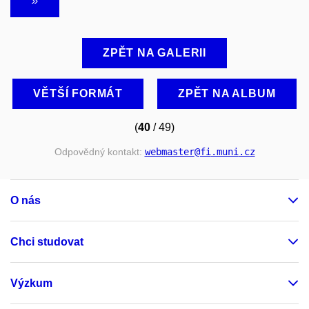
ZPĚT NA GALERII
VĚTŠÍ FORMÁT
ZPĚT NA ALBUM
(
40
/ 49)
Odpovědný kontakt:
webmaster
@fi
.muni
.cz
O nás
Chci studovat
Výzkum