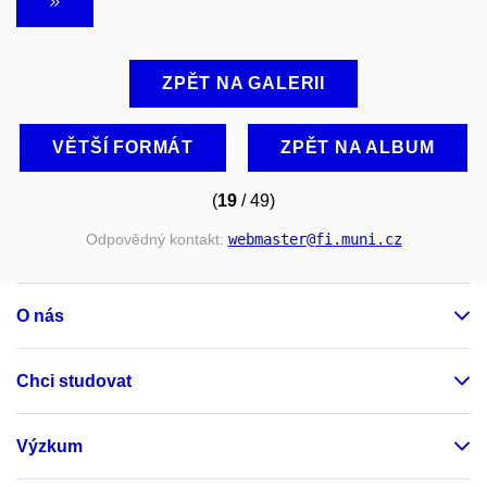
ZPĚT NA GALERII
VĚTŠÍ FORMÁT
ZPĚT NA ALBUM
(
19
/ 49)
Odpovědný kontakt:
webmaster
@fi
.muni
.cz
O nás
Chci studovat
Výzkum