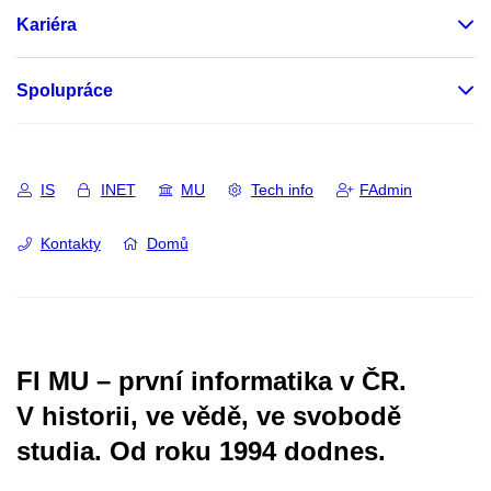
Kariéra
Spolupráce
IS
INET
MU
Tech info
FAdmin
Kontakty
Domů
FI MU – první informatika v ČR.
V historii, ve vědě, ve svobodě
studia.
Od roku 1994 dodnes.