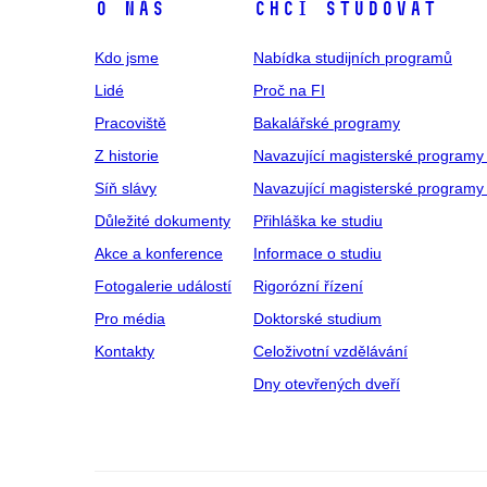
O NÁS
CHCI STUDOVAT
Kdo jsme
Nabídka studijních programů
Lidé
Proč na FI
Pracoviště
Bakalářské programy
Z historie
Navazující magisterské programy
Síň slávy
Navazující magisterské programy 
Důležité dokumenty
Přihláška ke studiu
Akce a konference
Informace o studiu
Fotogalerie událostí
Rigorózní řízení
Pro média
Doktorské studium
Kontakty
Celoživotní vzdělávání
Dny otevřených dveří