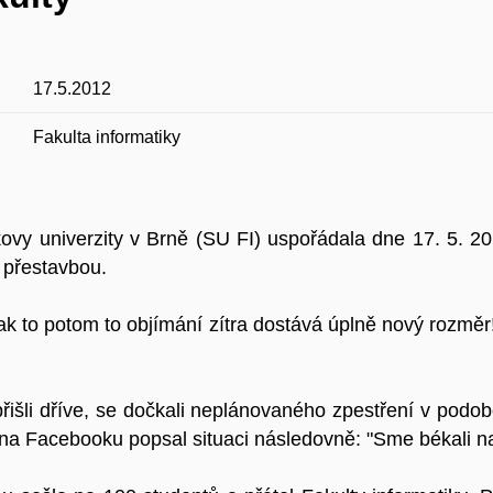
17.5.2012
Fakulta informatiky
ovy univerzity v Brně (SU FI) uspořádala dne 17. 5. 20
u přestavbou.
 Tak to potom to objímání zítra dostává úplně nový rozměr
přišli dříve, se dočkali neplánovaného zpestření v podobě
na Facebooku popsal situaci následovně: "Sme békali na 