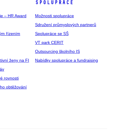
SPOLUPRÁCE
gie – HR Award
Možnosti spolupráce
Sdružení průmyslových partnerů
ým řízením
Spolupráce se SŠ
VT park CERIT
Outsourcing školního IS
tivní ženy na FI
Nabídky spolupráce a fundraising
ráv
é rovnosti
ího obtěžování