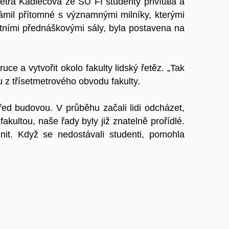
etra Kadlecová ze SU FI studenty přivítala a
známil přítomné s významnými milníky, kterými
citními přednáškovými sály, byla postavena na
ce a vytvořit okolo fakulty lidský řetěz. „Tak
nu z třísetmetrového obvodu fakulty.
ed budovou. V průběhu začali lidi odcházet,
akultou, naše řady byly již znatelně prořídlé.
nit. Když se nedostávali studenti, pomohla