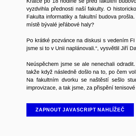
Krátce po 18 hodině se před fakultní budovo
vyzdvihla přednosti naší fakulty. O historic
Fakulta informatiky a fakultní budova prošla
místě bývalé jeřábové haly?
Po krátké pozvánce na diskusi s vedením FI (u
jsme si to v Unii naplánovali.“, vysvětlil Jiř
Neúspěchem jsme se ale nenechali odradit. 
takže když následně došlo na to, po čem volal
Na fakultním dvorku se naštěstí sešlo stu
improvizace, a tak jsme, za přispění tenisové 
ZAPNOUT JAVASCRIPT NAHLÍŽEČ