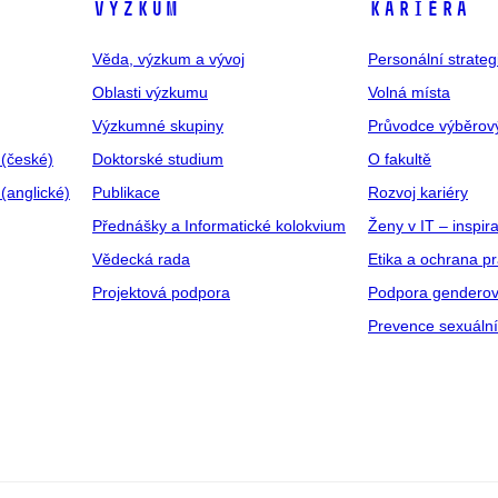
VÝZKUM
KARIÉRA
Věda, výzkum a vývoj
Personální strate
Oblasti výzkumu
Volná místa
Výzkumné skupiny
Průvodce výběrov
 (české)
Doktorské studium
O fakultě
(anglické)
Publikace
Rozvoj kariéry
Přednášky a Informatické kolokvium
Ženy v IT – inspira
Vědecká rada
Etika a ochrana p
Projektová podpora
Podpora genderov
Prevence sexuáln