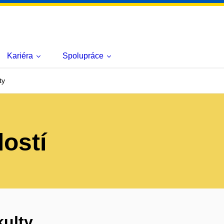
Kariéra
Spolupráce
ty
lostí
kulty