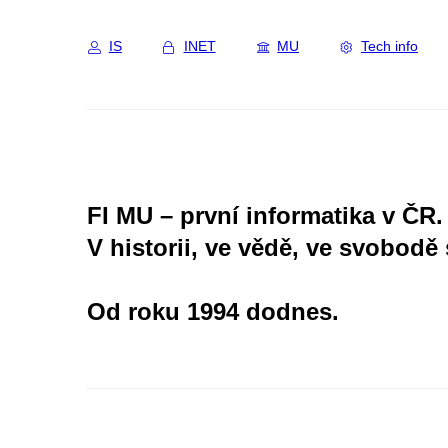
IS
INET
MU
Tech info
FI MU – první informatika v ČR.
V historii, ve vědě, ve svobodě 
Od roku 1994 dodnes.