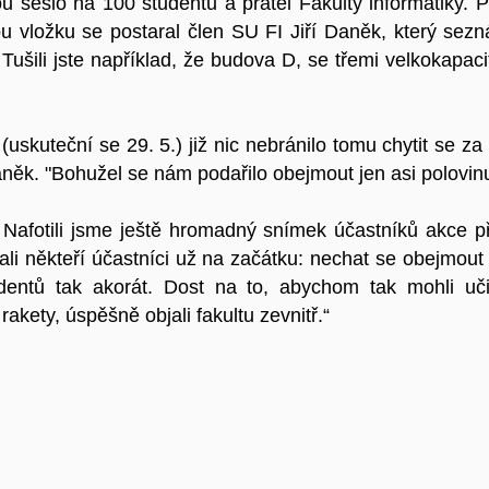
u sešlo na 100 studentů a přátel Fakulty informatiky. P
kou vložku se postaral člen SU FI Jiří Daněk, který se
. Tušili jste například, že budova D, se třemi velkokapa
skuteční se 29. 5.) již nic nebránilo tomu chytit se za ru
í Daněk. "Bohužel se nám podařilo obejmout jen asi polovi
Nafotili jsme ještě hromadný snímek účastníků akce př
i někteří účastníci už na začátku: nechat se obejmout f
dentů tak akorát. Dost na to, abychom tak mohli uči
rakety, úspěšně objali fakultu zevnitř.“