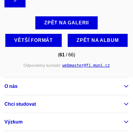
ZPĚT NA GALERII
VĚTŠÍ FORMÁT
ZPĚT NA ALBUM
(
61
/ 66)
Odpovědný kontakt:
webmaster
@fi
.muni
.cz
O nás
Chci studovat
Výzkum