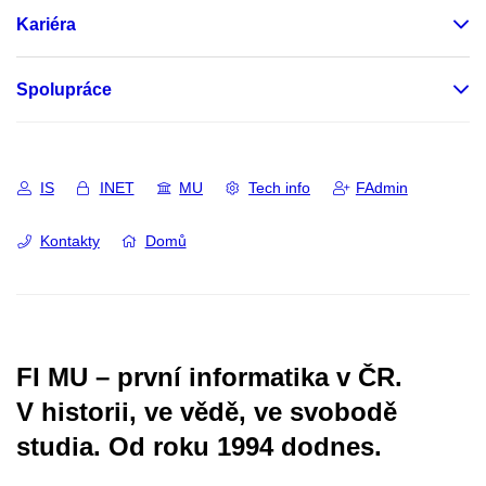
Kariéra
Spolupráce
IS
INET
MU
Tech info
FAdmin
Kontakty
Domů
FI MU – první informatika v ČR.
V historii, ve vědě, ve svobodě
studia.
Od roku 1994 dodnes.