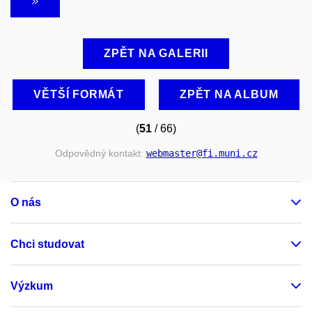
ZPĚT NA GALERII
VĚTŠÍ FORMÁT
ZPĚT NA ALBUM
(
51
/ 66)
Odpovědný kontakt:
webmaster
@fi
.muni
.cz
O nás
Chci studovat
Výzkum