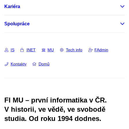
Kariéra
Spolupráce
IS
INET
MU
Tech info
FAdmin
Kontakty
Domů
FI MU – první informatika v ČR.
V historii, ve vědě, ve svobodě
studia.
Od roku 1994 dodnes.