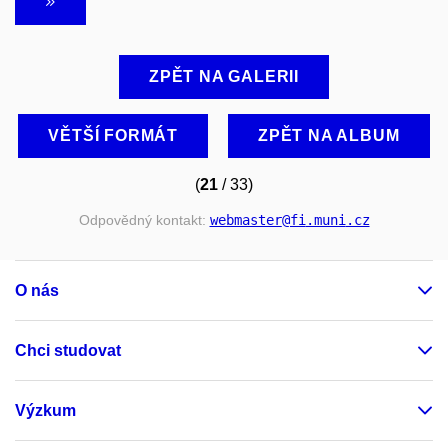
ZPĚT NA GALERII
VĚTŠÍ FORMÁT
ZPĚT NA ALBUM
(
21
/ 33)
Odpovědný kontakt:
webmaster
@fi
.muni
.cz
O nás
Chci studovat
Výzkum