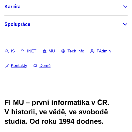
Kariéra
Spolupráce
IS
INET
MU
Tech info
FAdmin
Kontakty
Domů
FI MU – první informatika v ČR.
V historii, ve vědě, ve svobodě
studia.
Od roku 1994 dodnes.