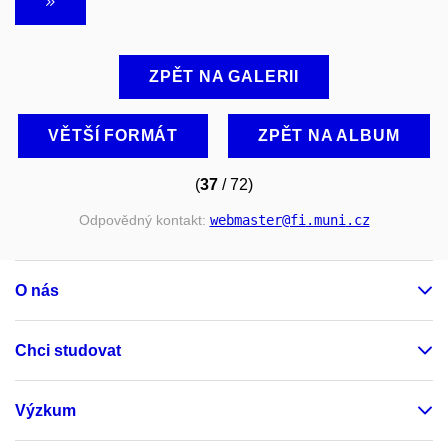
ZPĚT NA GALERII
VĚTŠÍ FORMÁT
ZPĚT NA ALBUM
(
37
/ 72)
Odpovědný kontakt:
webmaster
@fi
.muni
.cz
O nás
Chci studovat
Výzkum