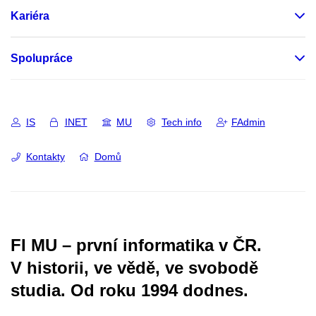
Kariéra
Spolupráce
IS
INET
MU
Tech info
FAdmin
Kontakty
Domů
FI MU – první informatika v ČR.
V historii, ve vědě, ve svobodě
studia.
Od roku 1994 dodnes.