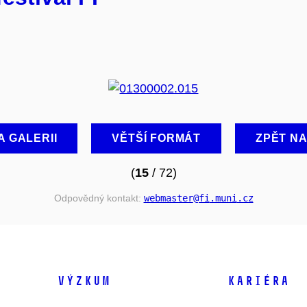
A GALERII
VĚTŠÍ FORMÁT
ZPĚT N
(
15
/ 72)
Odpovědný kontakt:
webmaster
@fi
.muni
.cz
VÝZKUM
KARIÉRA