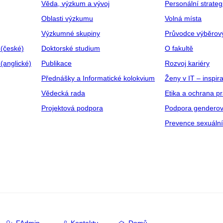
Věda, výzkum a vývoj
Personální strate
Oblasti výzkumu
Volná místa
Výzkumné skupiny
Průvodce výběrov
 (české)
Doktorské studium
O fakultě
(anglické)
Publikace
Rozvoj kariéry
Přednášky a Informatické kolokvium
Ženy v IT – inspira
Vědecká rada
Etika a ochrana p
Projektová podpora
Podpora genderov
Prevence sexuáln