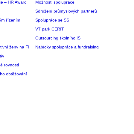
gie – HR Award
Možnosti spolupráce
Sdružení průmyslových partnerů
ým řízením
Spolupráce se SŠ
VT park CERIT
Outsourcing školního IS
tivní ženy na FI
Nabídky spolupráce a fundraising
ráv
é rovnosti
ího obtěžování