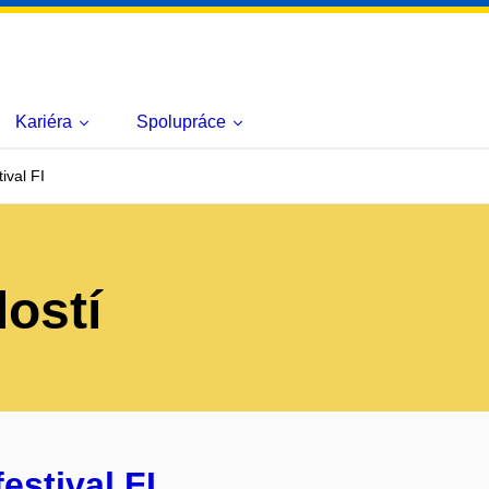
Kariéra
Spolupráce
ival FI
lostí
estival FI