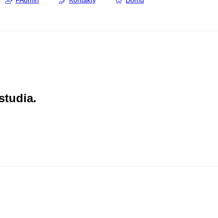
FAdmin
Kontakty
Domů
studia.