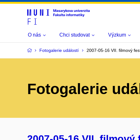
O nás
Chci studovat
Výzkum
Fotogalerie událostí
2007-05-16 VII. filmový fest
Fotogalerie udá
2007-05-16 VII. filmový f