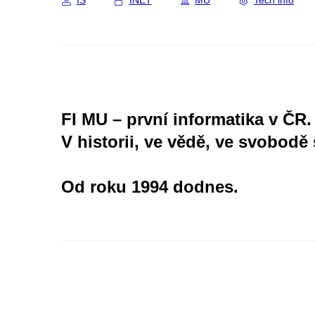
IS
INET
MU
Tech info
FI MU – první informatika v ČR.
V historii, ve vědě, ve svobodě 
Od roku 1994 dodnes.