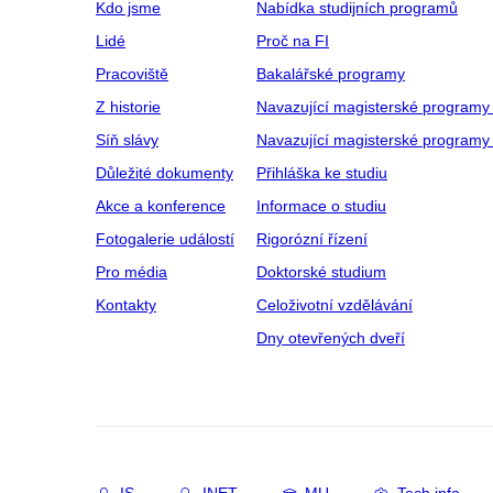
Kdo jsme
Nabídka studijních programů
Lidé
Proč na FI
Pracoviště
Bakalářské programy
Z historie
Navazující magisterské programy
Síň slávy
Navazující magisterské programy 
Důležité dokumenty
Přihláška ke studiu
Akce a konference
Informace o studiu
Fotogalerie událostí
Rigorózní řízení
Pro média
Doktorské studium
Kontakty
Celoživotní vzdělávání
Dny otevřených dveří