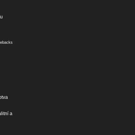
ou
tebacks
otva
itní a