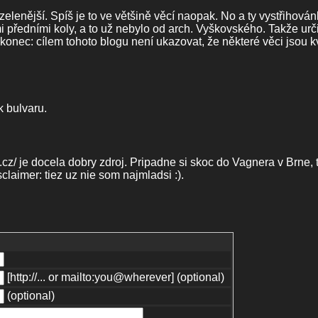
elenější. Spíš je to ve většině věcí naopak. No a ty vystřihován
mi předními koly, a to už nebylo od arch. Vyškovského. Takže urč
onec: cílem tohoto blogu není ukazovat, že některé věci jsou kv
 bulvaru.
y.cz/ je docela dobry zdroj. Pripadne si skoc do Vagnera v Brne, 
laimer: tiez uz nie som najmladsi :).
[http://... or mailto:you@wherever] (optional)
(optional)