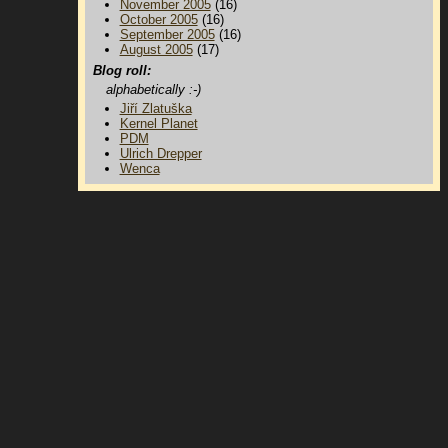
November 2005
(16)
October 2005
(16)
September 2005
(16)
August 2005
(17)
Blog roll:
alphabetically :-)
Jiří Zlatuška
Kernel Planet
PDM
Ulrich Drepper
Wenca