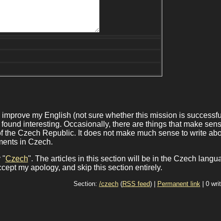
to improve my English (not sure whether this mission is successfu
t I found interesting. Occasionally, there are things that make sen
f the Czech Republic. It does not make much sense to write ab
ments in Czech.
 "
Czech
". The articles in this section will be in the Czech langu
cept my apology, and skip this section entirely.
Section:
/czech
(
RSS feed
) |
Permanent link
| 0 wri