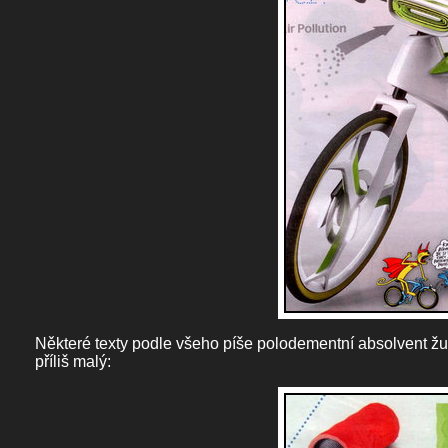
Některé texty podle všeho píše polodementní absolvent žurn
příliš malý: