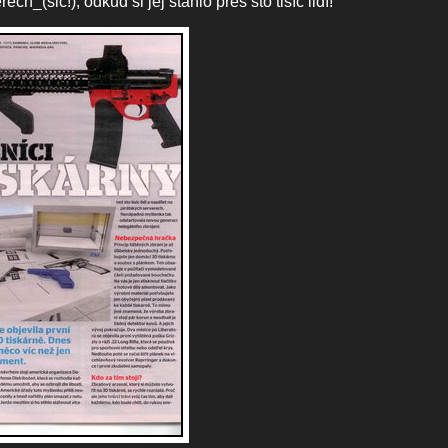
ch_(sic!), odkud si jej stáhlo přes sto tisíc lidí!