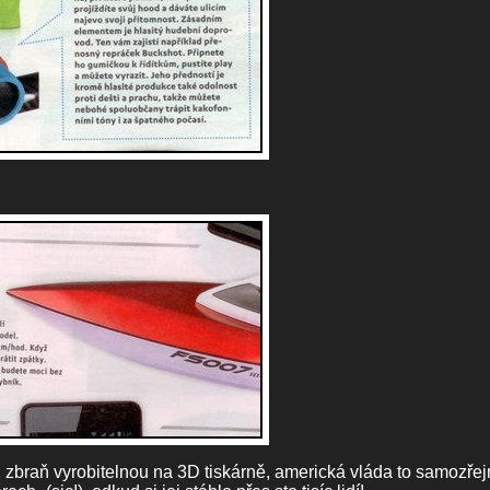
hli zbraň vyrobitelnou na 3D tiskárně, americká vláda to samozře