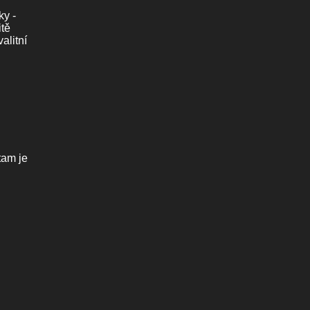
ky -
itě
alitní
tam je