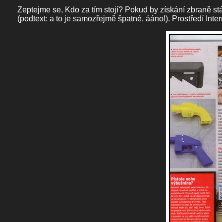
Zeptejme se, Kdo za tím stojí? Pokud by získání zbraně st
(podtext: a to je samozřejmě špatné, ááno!). Prostředí Inte