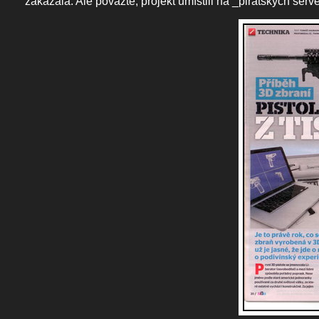
zakázala. Ale považte, projekt umístili na _pirátských servere