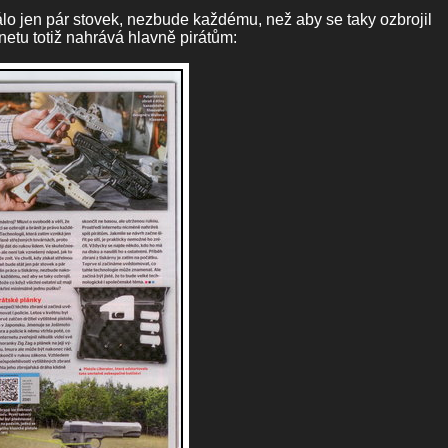
álo jen pár stovek, nezbude každému, než aby se taky ozbrojil
rnetu totiž nahrává hlavně pirátům: