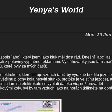
Yenya's World
Mon, 30 Jun
sopis "abc", který jsem jako kluk měl dost rád. Dnešní "abc" asi
tak z poloviny vyplněno reklamami. Vystřihovánky jsou tam zna
ů, které byly za mých časů).
elektrokolo, které filtruje vzduch (aniž by výrazně brzdilo jezdce
tšinu plochy kola nesvítí slunko, protože je ve stínu jezdce), 
em a tam na elektrokole se vyplatí daleko víc, než provádět
takovými koly, byl by tam vzduch jako na horách (klikněte na obr
: