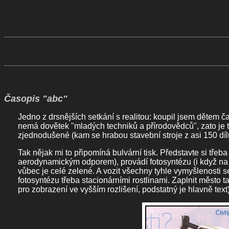
Časopis "abc"
Jedno z drsnějších setkání s realitou: koupil jsem dětem ča
nemá dovětek "mladých techniků a přírodovědců", zato je 
zjednodušené (kam se hrabou stavební stroje z asi 150 díl
Tak nějak mi to připomíná bulvární tisk. Představte si třeba 
aerodynamickým odporem), provádí fotosyntézu (i když na vě
vůbec je celé zelené. A vozit všechny tyhle vymyšlenosti s
fotosyntézu třeba stacionárními rostlinami. Zaplnit město 
pro zobrazení ve vyšším rozlišení, podstatný je hlavně text)