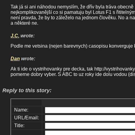
Tak já si ani náhodou nemyslím, že dřív byla tráva obecně z
nejkomplikovanější co si pamatuju byl Lotus F1 s řititelný
není pravda, že by to záleželo na jednom člověku. No a nak
a některé ne.
J.C.
wrote:
Podle me vetsina (nejen barevnych) casopisu konverguje k
Dan
wrote:
Ak ti ide o vystrihovanky pre decka, tak http://vystrihovank
pomerne dobry vyber. S ABC to uz roky ide dolu vodou (disc
Reply to this story:
Name:
URL/Email:
Title: