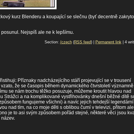
zkový kurz Blenderu a koupající se slečnu (byť decentně zakryt
posunul. Nejspíš ale ne k lepšímu.
Section:
/czech
(
RSS feed
) |
Permanent link
| 4 wri
stihuji: Příznaky nadcházejícího stáří projevující se v trousení
ě vzato, že se časopis během dynamického čtvrstoletí významně
ršímu se nám trochu těžko posuzuje, můžeme kroutit hlavou nad
álu Strážci a na komplikované vystřihovánky dnešní běžné dítě s
to způsobem fungujeme všichni) a navíc jejich tehdejší legendární
ou nad tím, na co moje děti s oblibou čumí v televizi, přitom ale
že ono je to asi svým způsobem pořád stejné, některé věci jsou kval
 název.