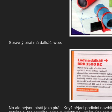
Správný pirát má dálkáč, woe:
No ale nejsou piráti jako piráti. Když nějací podivíni navr