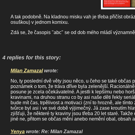
A tak podobně. Na kladnou misku vah je třeba přičíst obrá
osuškou) v jednom komixu.
Zdá se, že časopis "abc" se od dob mého mládí významně 
4 replies for this story:
Milan Zamazal
wrote:
No, ty poslední dvě věty jsou něco, u čeho se také občas při
poznámek o tom, že tráva dříve byla zelenější. Racionáln
posune je zcela očekávatelné. A jestli k lepšímu nebo ho
kravinami, na druhou stranu co by asi naše děti řekly seri
bude mít čas, trpělivost a motivaci (zní to hrozně, ale tím
tvůrce byl asi i ve své době výjimečný. Já zase kroutím hlav
zjišťuji, že některé ty kraviny jsou třeba 20 let staré. Tak
jiné ne, přitom se občas mění anebo nemění obal, obsah a
Yenya
wrote: Re: Milan Zamazal