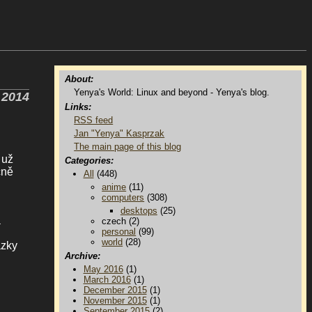
About:
Yenya's World: Linux and beyond - Yenya's blog.
 2014
Links:
RSS feed
Jan "Yenya" Kasprzak
The main page of this blog
 už
Categories:
čně
All
(448)
anime
(11)
computers
(308)
desktops
(25)
a
czech (2)
personal
(99)
world
(28)
ázky
Archive:
May 2016
(1)
March 2016
(1)
December 2015
(1)
November 2015
(1)
September 2015
(2)