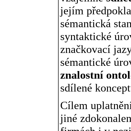
jejím předpokl
sémantická sta
syntaktické úr
značkovací jaz
sémantické úro
znalostní ontol
sdílené koncept
Cílem uplatněn
jiné zdokonale
firmách i v nez