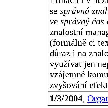
se
správná znal
ve správný čas 
znalostní mana
(formálně či te
důraz i na znal
využívat jen n
vzájemné komun
zvyšování efekt
1/3/2004
,
Organ