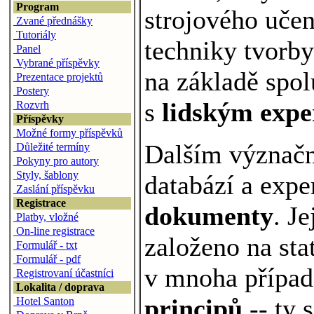
Program
strojového učení
Zvané přednášky
Tutoriály
techniky tvorby
Panel
Vybrané příspěvky
na základě spol
Prezentace projektů
Postery
s
lidským exp
Rozvrh
Příspěvky
Možné formy příspěvků
Dalším význačn
Důležité termíny
Pokyny pro autory
Styly, šablony
databází a expe
Zaslání příspěvku
Registrace
dokumenty
. J
Platby, vložné
On-line registrace
založeno na stat
Formulář - txt
Formulář - pdf
v mnoha případ
Registrovaní účastníci
Lokalita / doprava
principů
-- ty 
Hotel Santon