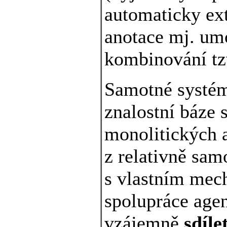
automaticky ext
anotace mj. umo
kombinování t
Samotné systém
znalostní báze 
monolitických 
z relativně sa
s vlastním mech
spolupráce age
vzájemně
sdíle