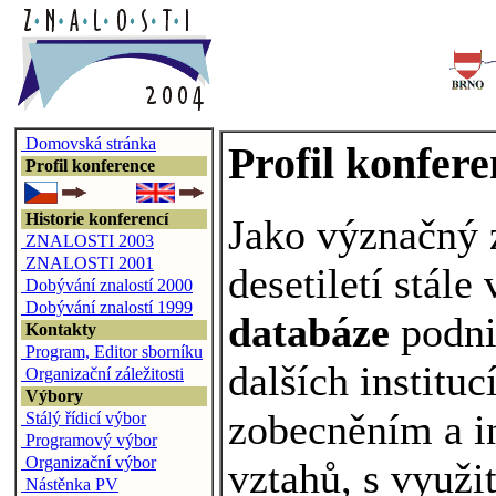
Domovská stránka
Profil konfer
Profil konference
Historie konferencí
Jako význačný z
ZNALOSTI 2003
ZNALOSTI 2001
desetiletí stál
Dobývání znalostí 2000
Dobývání znalostí 1999
databáze
podni
Kontakty
Program, Editor sborníku
dalších institu
Organizační záležitosti
Výbory
zobecněním a in
Stálý řídicí výbor
Programový výbor
Organizační výbor
vztahů, s využit
Nástěnka PV