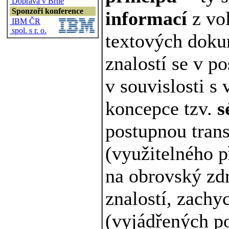
Doprava v Brně
Sponzoři konference
informací
z vol
IBM ČR
spol. s r. o.
textových doku
znalostí se v p
v souvislosti s 
koncepce tzv.
s
postupnou tra
(využitelného p
na obrovský zdr
znalostí, zachy
(vyjádřených p