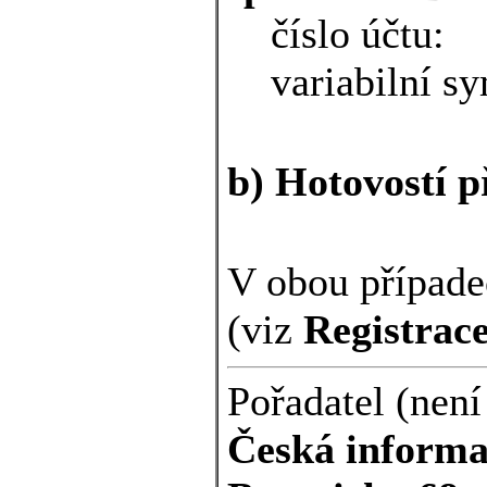
číslo účtu
variabilní s
b) Hotovostí př
V obou případec
(viz
Registrac
Pořadatel (nen
Česká informa