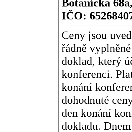
Botanicka 68a
IČO: 65268407
Ceny jsou uved
řádně vyplněné
doklad, který ú
konferenci. Pl
konání konfere
dohodnuté ceny
den konání kon
dokladu. Dnem 