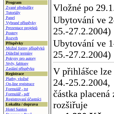
Program
Vložné po 29.1
Zvané přednášky
Tutoriály
Ubytování ve 2-
Panel
Vybrané příspěvky
25.-27.2.2004)
Prezentace projektů
Postery
Rozvrh
Ubytování ve 1-
Příspěvky
Možné formy příspěvků
25.-27.2.2004)
Důležité termíny
Pokyny pro autory
Styly, šablony
V přihlášce lze
Zaslání příspěvku
Registrace
Platby, vložné
24.-25.2.2004,
On-line registrace
Formulář - txt
částka placená
Formulář - pdf
Registrovaní účastníci
rozšiřuje
Lokalita / doprava
Hotel Santon