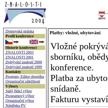
Domovská stránka
Platby: vložné, ubytování
Profil konference
Vložné pokrývá
Historie konferencí
ZNALOSTI 2003
sborníku, oběd
ZNALOSTI 2001
Dobývání znalostí 2000
konference.
Dobývání znalostí 1999
Kontakty
Platba za ubyt
Program, Editor sborníku
Organizační záležitosti
snídaně.
Výbory
Stálý řídicí výbor
Programový výbor
Fakturu vystav
Organizační výbor
Nástěnka PV