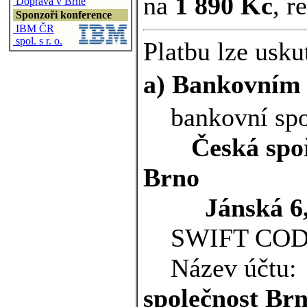
na
1 890 Kč
, r
Doprava v Brně
Sponzoři konference
IBM ČR
spol. s r. o.
Platbu lze usku
a) Bankovním
bankovní spo
Česká spoř
Brno
Jánská 6, 
SWIFT COD
Název účtu
společnost Br