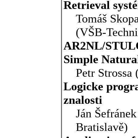
Retrieval syst
Tomáš Skopal
(VŠB-Technic
AR2NL/STULON
Simple Natura
Petr Strossa
Logicke progr
znalosti
Ján Šefránek
Bratislavě)