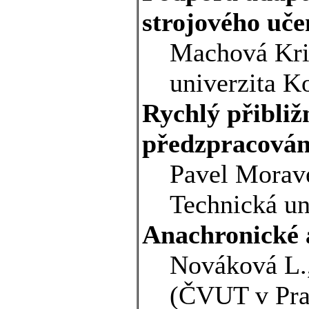
strojového uče
Machová Kris
univerzita K
Rychlý přibliž
předzpracován
Pavel Morav
Technická un
Anachronické a
Nováková L.,
(ČVUT v Pra