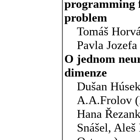
programming fo
problem
Tomáš Horvát
Pavla Jozefa
O jednom neur
dimenze
Dušan Húsek
A.A.Frolov 
Hana Řezank
Snášel, Aleš