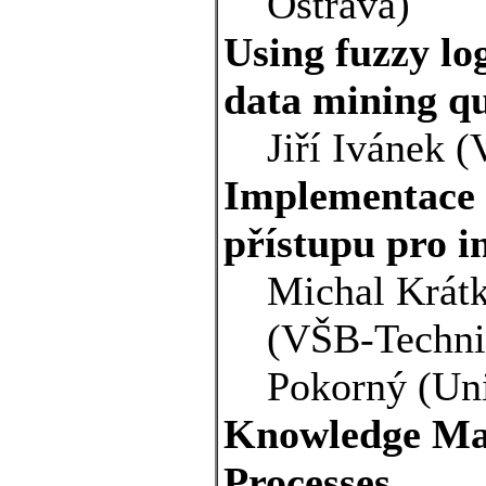
Ostrava)
Using fuzzy log
data mining qu
Jiří Ivánek 
Implementace 
přístupu pro 
Michal Krátk
(VŠB-Technic
Pokorný (Uni
Knowledge Man
Processes