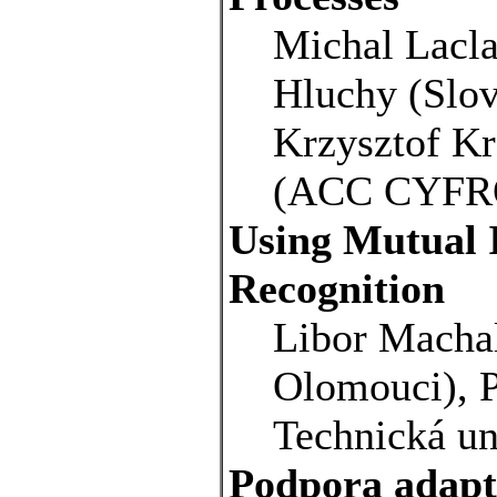
Michal Lacla
Hluchy (Slov
Krzysztof K
(ACC CYFRO
Using Mutual I
Recognition
Libor Machal
Olomouci), P
Technická un
Podpora adapt