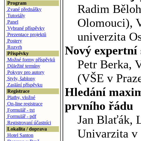
Program
Radim Bělohl
Zvané přednášky
Tutoriály
Olomouci), 
Panel
Vybrané příspěvky
univerzita O
Prezentace projektů
Postery
Nový expertní
Rozvrh
Příspěvky
Možné formy příspěvků
Petr Berka, 
Důležité termíny
Pokyny pro autory
(VŠE v Praz
Styly, šablony
Zaslání příspěvku
Hledání maximá
Registrace
Platby, vložné
prvního řádu
On-line registrace
Formulář - txt
Jan Blaťák, 
Formulář - pdf
Registrovaní účastníci
Lokalita / doprava
Univarzita v
Hotel Santon