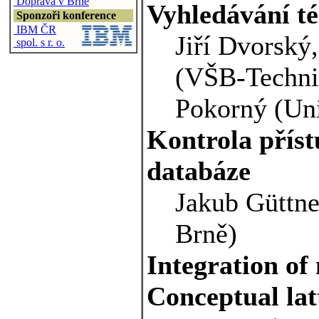
Doprava v Brně
Vyhledávání t
Sponzoři konference
IBM ČR
Jiří Dvorský
spol. s r. o.
(VŠB-Technic
Pokorný (Uni
Kontrola příst
databáze
Jakub Güttne
Brně)
Integration of
Conceptual lat