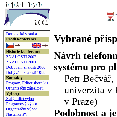
Domovská stránka
Vybrané přís
Profil konference
Historie konferencí
Návrh telefonn
ZNALOSTI 2003
ZNALOSTI 2001
systému pro p
Dobývání znalostí 2000
Dobývání znalostí 1999
Petr Bečvář,
Kontakty
Program, Editor sborníku
univerzita v
Organizační záležitosti
Výbory
v Praze)
Stálý řídicí výbor
Programový výbor
Organizační výbor
Podobnost a je
Nástěnka PV