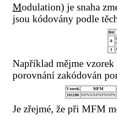
M
odulation) je snaha zme
jsou kódovány podle těch
Bit
P
0
N
1
Například mějme vzorek 
porovnání zakódován p
Vzorek
MFM
101100
NPNNNPNPNNPN
Je zřejmé, že při MFM m