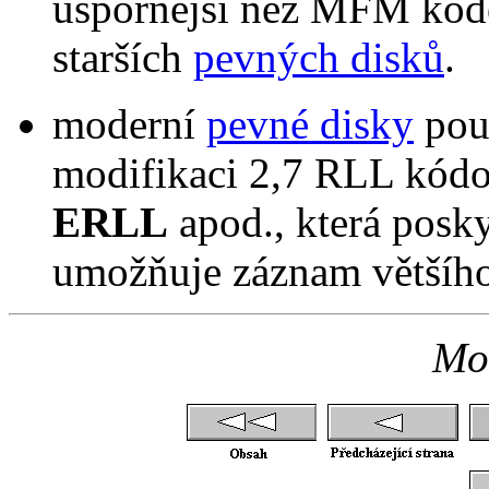
úspornější než MFM kódo
starších
pevných disků
.
moderní
pevné disky
použ
modifikaci 2,7 RLL kódo
ERLL
apod., která posky
umožňuje záznam většíh
Mod