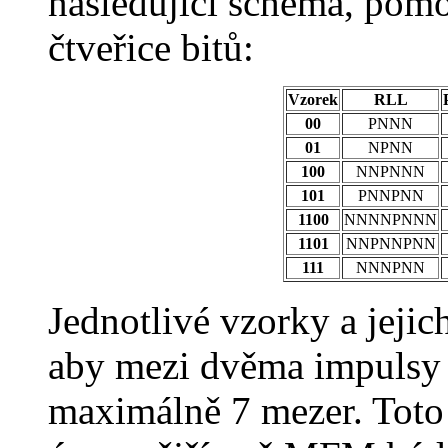
následující schéma, pomo
čtveřice bitů:
Vzorek
RLL
00
PNNN
01
NPNN
100
NNPNNN
101
PNNPNN
1100
NNNNPNNN
1101
NNPNNPNN
111
NNNPNN
Jednotlivé vzorky a jejic
aby mezi dvěma impulsy 
maximálně 7 mezer. Toto