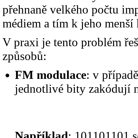
přehnaně velkého počtu imp
médiem a tím k jeho menší 
V praxi je tento problém ře
způsobů:
FM modulace
: v případ
jednotlivé bity zakódují 
Například
: 101101101 s