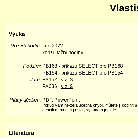
Vlast
Výuka
Rozvrh hodin:
jaro 2022
konzultační hodiny
Podzim:
PB168 -
příkazu SELECT pro PB168
PB154 -
příkazu SELECT pro PB154
Jaro:
PA152 -
viz IS
PA036 -
viz IS
Plány učeben:
PDF
,
PowerPoint
Pokud Vám některá učebna chybí, můľete ji doplnit a
e-mailem mi dílo poslat, vystavím jej zde.
Literatura