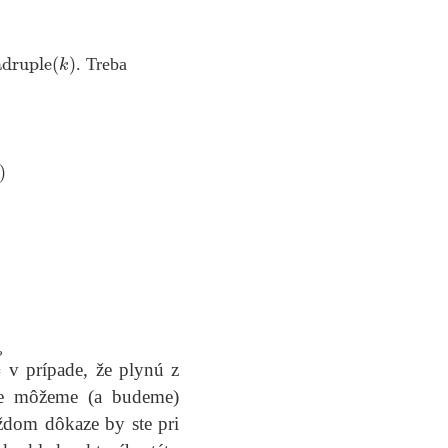
ple
(
k
)
. Treba
(
s
(
s
(
s
(
double
(
double
(
k
)
)
)
)
)
)
=
I
P
s
(
s
(
s
(
s
(
quadruple
(
k
)
)
)
)
)
≐
quadr
I
P
v prípade, že plynú z
te môžeme (a budeme)
ždom dôkaze by ste pri