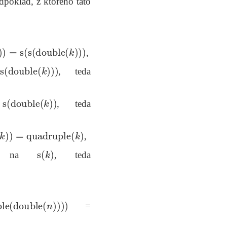
dpoklad, z ktorého táto
)
=
s
(
s
(
double
(
k
)
)
)
,
s
(
double
(
k
)
)
)
, teda
s
(
double
(
k
)
)
a
, teda
k
)
)
=
quadruple
(
k
)
,
s
(
k
)
ho na
, teda
e
(
double
(
n
)
)
)
)
=