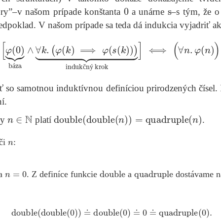
0
s
ory”–v našom prípade konštanta
a unárne
–s tým, že 
dpoklad. V našom prípade sa teda dá indukcia vyjadriť ak
0
)
⏟
báza
∧
∀
k
.
(
φ
(
k
)
⟹
φ
(
s
(
k
)
)
)
⏟
indukčný krok
]
⟺
(
∀
n
.
á
č
ý
so samotnou induktívnou definíciou prirodzených čísel. 
í.
n
∈
N
double
(
double
(
n
)
)
=
quadruple
(
n
)
ky
platí
.
n
oči
:
n
=
0
double
quadruple
da
. Z definíce funkcie
a
dostávame na
double
(
double
(
0
)
)
≐
double
(
0
)
≐
0
≐
quadruple
(
0
)
.