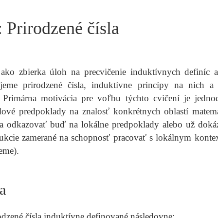
 Prirodzené čísla
 ako zbierka úloh na precvičenie induktívnych definíc
nujeme prirodzené čísla, induktívne princípy na nich 
. Primárna motivácia pre voľbu týchto cvičení je jed
ulové predpoklady na znalosť konkrétnych oblastí mate
 a odkazovať buď na lokálne predpoklady alebo už doká
ukcie zamerané na schopnosť pracovať s lokálnym konte
eme).
a
dzené čísla induktívne definované následovne: