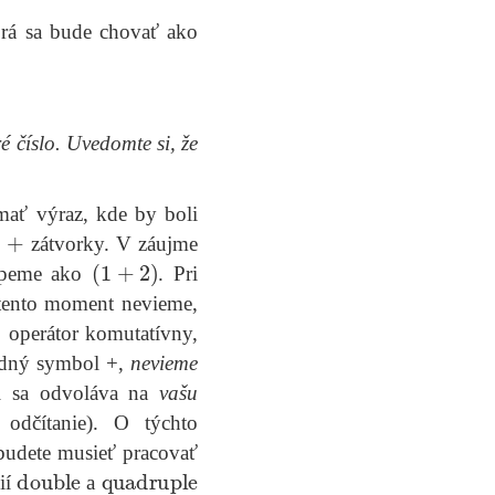
orá sa bude chovať ako
ré číslo. Uvedomte si, že
mať výraz, kde by boli
+
o
zátvorky. V záujme
(
1
+
2
)
peme ako
. Pri
tento moment nevieme,
o operátor komutatívny,
ardný symbol +,
nevieme
ri sa odvoláva na
vašu
 odčítanie). O týchto
 budete musieť pracovať
double
quadruple
ií
a