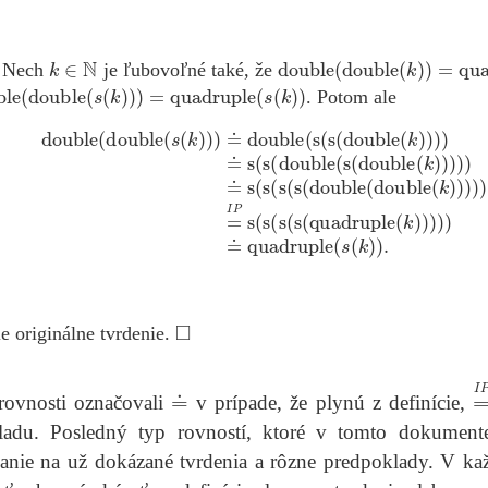
k
∈
N
double
(
double
(
k
)
)
=
quadru
: Nech
je ľubovoľné také, že
le
(
double
(
s
(
k
)
)
)
=
quadruple
(
s
(
k
)
)
. Potom ale
s
(
k
)
)
)
≐
double
(
s
(
s
(
double
(
k
)
)
)
)
≐
s
(
s
(
double
(
s
(
double
(
k
)
)
)
)
)
≐
s
◻
e originálne tvrdenie.
≐
=
ovnosti označovali
v prípade, že plynú z definície,
ladu. Posledný typ rovností, ktoré v tomto dokumen
vanie na už dokázané tvrdenia a rôzne predpoklady. V ka