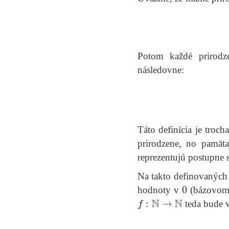
Potom každé prirodz
následovne:
Táto definícia je troc
prirodzene, no pamäta
reprezentujú postupne
Na takto definovaných 
0
hodnoty v
(bázovom
f
:
N
→
N
teda bude v
f
(
0
)
=
po