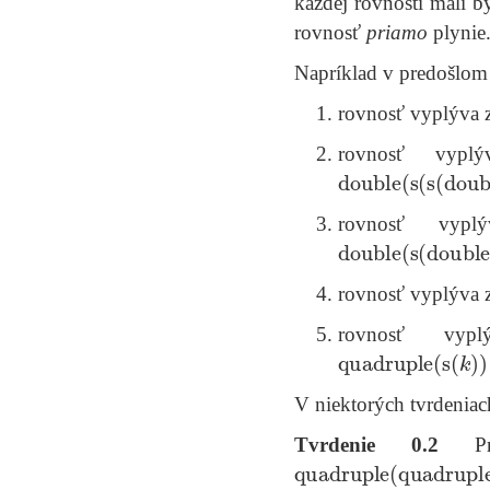
každej rovnosti mali b
rovnosť
priamo
plynie
Napríklad v predošlom
rovnosť vyplýva z
rovnosť vypl
double
(
s
(
s
(
doubl
rovnosť vyp
double
(
s
(
double
(
rovnosť vyplýva 
rovnosť vy
quadruple
(
s
(
k
)
)
=
V niektorých tvrdeniac
Tvrdenie 0.2
Pr
quadruple
(
quadruple
(