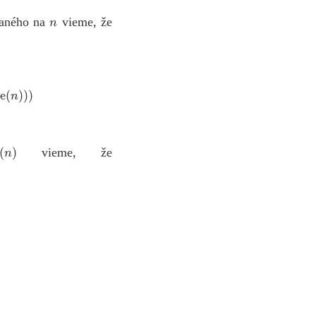
n
vaného na
vieme, že
)
)
)
n
)
vieme, že