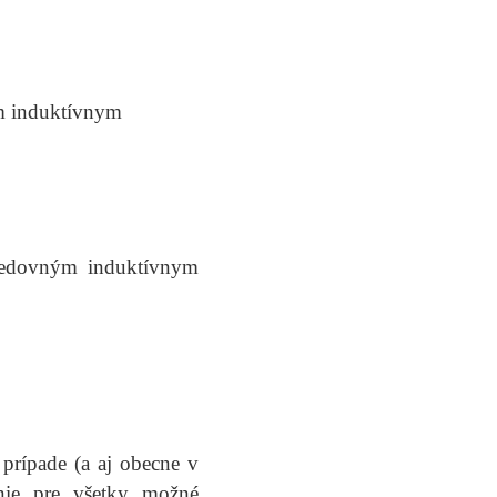
m induktívnym
ledovným induktívnym
)
prípade (a aj obecne v
nie pre všetky možné