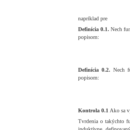
napríklad pre
Definícia 0.1.
Nech fu
popisom:
Definícia 0.2.
Nech f
popisom:
Kontrola 0.1
Ako sa v
Tvrdenia o takýchto f
induktívne definovan