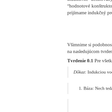
“hodnotové konštrukt
prijímame indukčný pre
[
φ
(
Všimnime si podobnosť 
na nasledujúcom tvrden
Tvrdenie 0.1
Pre všet
Dôkaz
: Indukciou v
Báza: Nech te