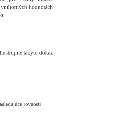
o vnútorných hodnotách
o:
φ
(
n
)
)
Ilustrujme takýto dôkaz
sledujúce rovnosti