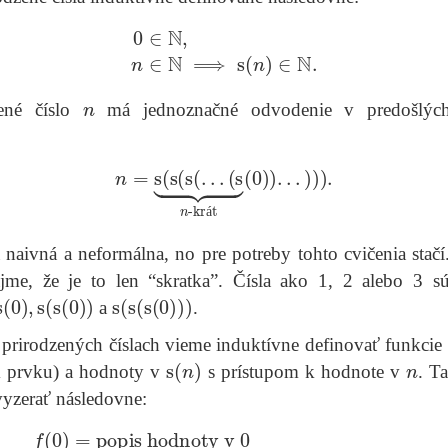
0
∈
N
,
n
∈
N
⟹
s
(
n
)
∈
N
.
n
ené číslo
má jednoznačné odvodenie v predošlých
n
=
s
(
s
(
s
(
.
.
.
(
s
⏟
n
-krát
(
0
)
)
.
.
.
)
)
)
.
á
ha naivná a neformálna, no pre potreby tohto cvičenia stač
jme, že je to len “skratka”. Čísla ako 1, 2 alebo 3 s
s
(
0
)
,
s
(
s
(
0
)
)
s
(
s
(
s
(
0
)
)
)
a
.
prirodzených číslach vieme induktívne definovať funkcie
s
(
n
)
n
 prvku) a hodnoty v
s prístupom k hodnote v
. T
yzerať následovne:
pis hodnoty v
0
f
(
s
(
n
)
)
=
popis hodnoty v
s
(
n
)
s prístup