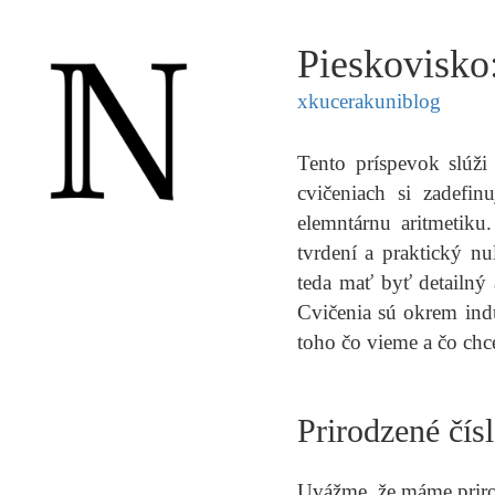
Pieskovisko:
xkucerak
uni
blog
Tento príspevok slúži
cvičeniach si zadefi
elemntárnu aritmetiku
tvrdení a praktický n
teda mať byť detailný
Cvičenia sú okrem ind
toho čo vieme a čo chc
Prirodzené čísl
Uvážme, že máme priro