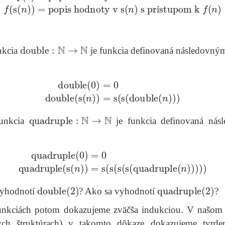
í
double
:
N
→
N
nkcia
je funkcia definovaná následovný
double
(
0
)
=
0
double
(
s
(
n
)
)
=
s
(
s
(
double
(
n
)
)
)
quadruple
:
N
→
N
unkcia
je funkcia definovaná nás
quadruple
(
0
)
=
0
quadruple
(
s
(
n
)
)
=
s
(
s
(
s
(
s
(
quadruple
(
n
)
)
)
)
double
(
2
)
quadruple
(
2
)
yhodnotí
? Ako sa vyhodnotí
?
unkciách potom dokazujeme zväčša indukciou. V našom 
ých štruktúrach) v takomto dôkaze dokazujeme tvrde