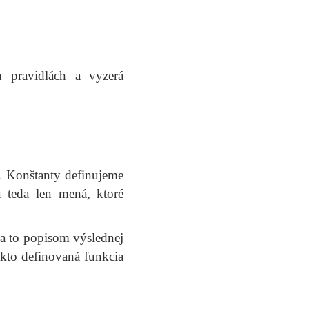
 pravidlách a vyzerá
í. Konštanty definujeme
ú teda len mená, ktoré
 a to popisom výslednej
akto definovaná funkcia
om k
f
(
n
)