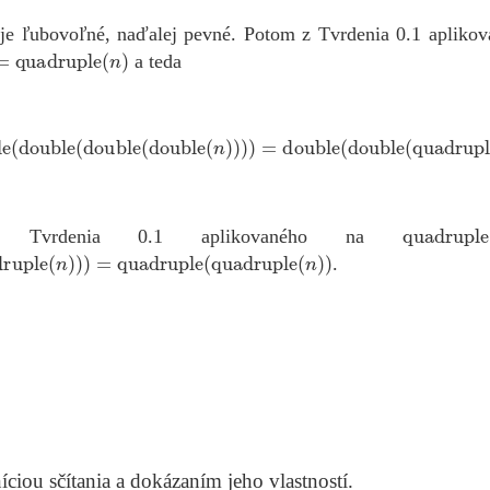
je ľubovoľné, naďalej pevné. Potom z Tvrdenia 0.1 apliko
uadruple
(
n
)
a teda
ouble
(
double
(
double
(
double
(
n
)
)
)
)
=
double
(
double
(
quadruple
(
n
quadruple
(
 Tvrdenia 0.1 aplikovaného na
uple
(
n
)
)
)
=
quadruple
(
quadruple
(
n
)
)
.
ciou sčítania a dokázaním jeho vlastností.