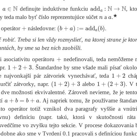
a
∈
N
add
a
:
N
→
N
é
definujte induktívne funkciu
, kt
n
a
★
 teda malo byť číslo reprezentujúce súčet
a
.
+
(
b
+
a
)
:=
add
a
(
b
)
 operátor
následovne:
.
 robiť. Treba si len vždy rozmyslieť, na ktorej strane je kto
ntách, by sme sa bez nich zaobišli.
+
 asociativitu operátoru
nedefinovali, teda nemôžeme 
1
+
2
+
3
apr.
. Štandardne by sme všade mali písať okol
1
+
2
le najvonkajší pár zátvoriek vynechávať, teda
chá
(
1
+
2
)
+
3
1
+
(
2
+
3
)
určiť zátvorky, napr.
alebo
. V 
o dve možnosti ekvivalentné. Zároveň nevieme, že je tent
a
+
b
=
b
+
a
tí
. Aj napriek tomu, že používame štand
to operátor totiž vznikol dva paragrafy vyššie a vnút
ávnu) definíciu (napr. takú, ktorá v skutočnosti ráta
resvedčíme vo zvyšku tejto sekcie. V procese dokazovania
odobne ako sme v Tvrdení 0.1 pracovali s definíciou funkc