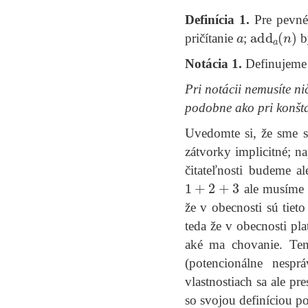
Definícia 1.
Pre pevn
a
add
a
(
n
)
pričítanie
;
by
Notácia 1.
Definujeme
Pri notácii nemusíte nič
podobne ako pri konšta
Uvedomte si, že sme si
zátvorky implicitné; n
čitateľnosti budeme a
1
+
2
+
3
ale musíme 
že v obecnosti sú tiet
teda že v obecnosti pla
aké ma chovanie. Ten
(potencionálne nespr
vlastnostiach sa ale p
so svojou definíciou p