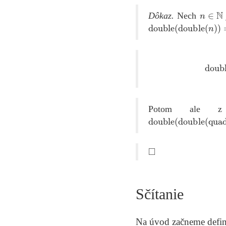
n
∈
N
Dôkaz.
Nech
double
(
double
(
n
)
)
=
q
d
Potom ale z
double
(
double
(
quadr
◻
Sčítanie
Na úvod začneme definí