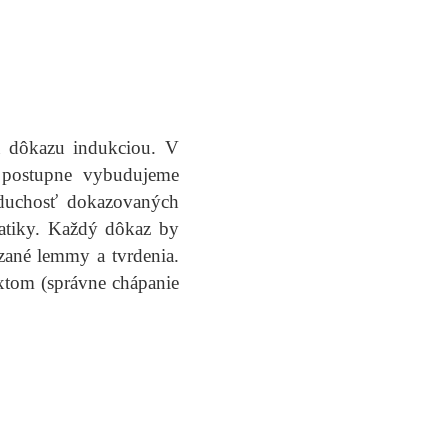
 a dôkazu indukciou. V
a postupne vybudujeme
noduchosť dokazovaných
matiky. Každý dôkaz by
zané lemmy a tvrdenia.
xtom (správne chápanie