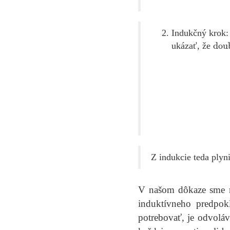
Indukčný krok
doub
ukázať, že
double
(
double
(
Z indukcie teda plyni
V našom dôkaze sme r
induktívneho predpok
potrebovať, je odvolá