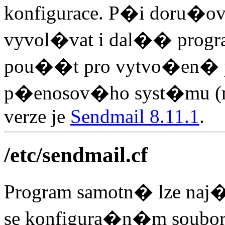
konfigurace. P�i doru
vyvol�vat i dal�� progr
pou��t pro vytvo�en� 
p�enosov�ho syst�mu 
verze je
Sendmail 8.11.1
.
/etc/sendmail.cf
Program samotn� lze naj
se konfigura�n�m soubo