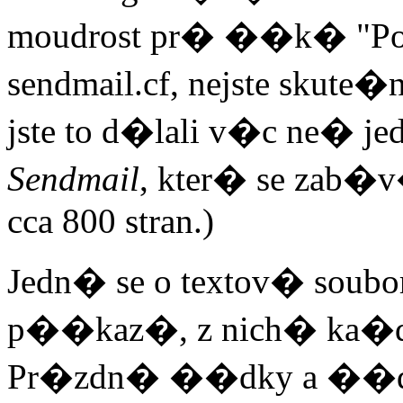
moudrost pr� ��k� "Poku
sendmail.cf, nejste skut
jste to d�lali v�c ne� jed
Sendmail
, kter� se zab�
cca 800 stran.)
Jedn� se o textov� soubo
p��kaz�, z nich� ka�d
Pr�zdn� ��dky a ��d