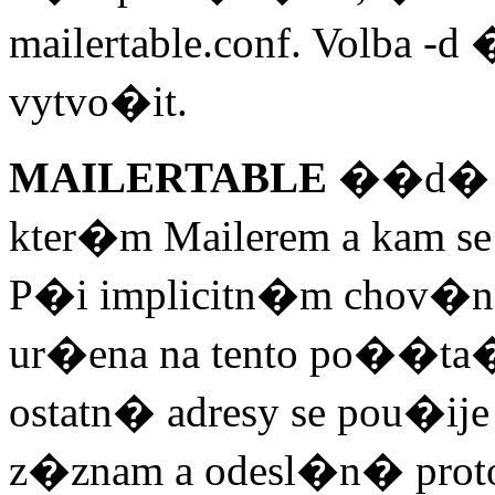
mailertable.conf. Volba 
vytvo�it.
MAILERTABLE
��d� zp
kter�m Mailerem a kam s
P�i implicitn�m chov�n�
ur�ena na tento po��ta
ostatn� adresy se pou�ije
z�znam a odesl�n� pro