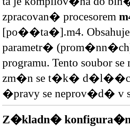
ta je kompilov�na do bin
zpracovan� procesorem
m
[po��ta�].m4. Obsahuje d
parametr� (prom�nn�ch
programu. Tento soubor
zm�n se t�k� d�l��ch
�pravy se neprov�d� v so
Z�kladn� konfigura�n