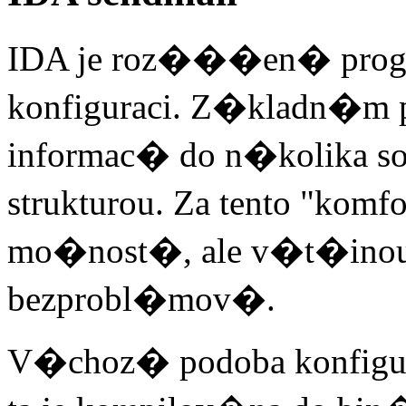
IDA je roz���en� prog
konfiguraci. Z�kladn�m
informac� do n�kolika s
strukturou. Za tento "ko
mo�nost�, ale v�t�i
bezprobl�mov�.
V�choz� podoba konfigu