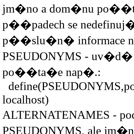
jm�no a dom�nu po��t
p��padech se nedefinuj� 
p��slu�n� informace n
PSEUDONYMS - uv�d� d
po��ta�e nap�.:
define(PSEUDONYMS,posta.
localhost)
ALTERNATENAMES - po
PSEUDONYMS, ale jm�na