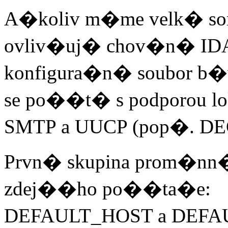
A�koliv m�me velk� sor
ovliv�uj� chov�n� IDA 
konfigura�n� soubor b�
se po��t� s podporou l
SMTP a UUCP (pop�. D
Prvn� skupina prom�nn�c
zdej��ho po��ta�e:
DEFAULT_HOST a DEFA