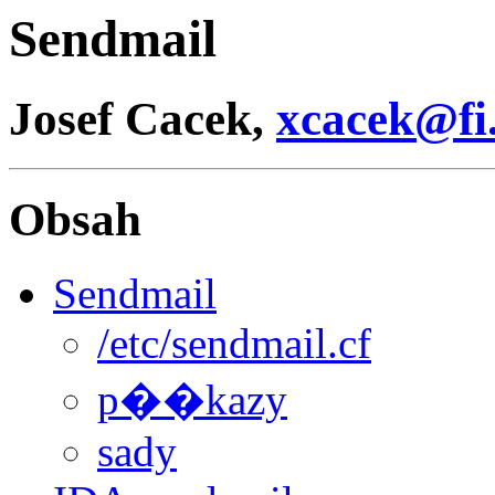
Sendmail
Josef Cacek,
xcacek@fi
Obsah
Sendmail
/etc/sendmail.cf
p��kazy
sady