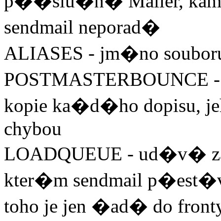
p��slu�n� Mailer, kam s
sendmail neporad�
ALIASES - jm�no souboru
POSTMASTERBOUNCE - adr
kopie ka�d�ho dopisu,
chybou
LOADQUEUE - ud�v� z
kter�m sendmail p�est�
toho je jen �ad� do front