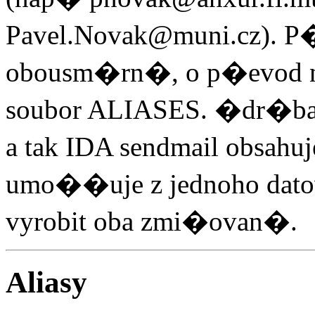
Pavel.Novak@muni.cz). P
obousm�rn�, o p�evod n
soubor ALIASES. �dr�ba
a tak IDA sendmail obsahu
umo��uje z jednoho dato
vyrobit oba zmi�ovan�.
Aliasy