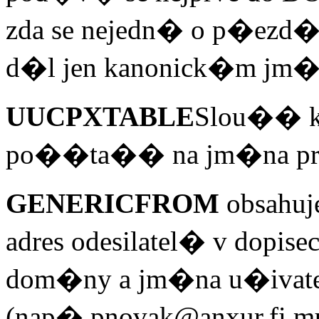
zda se nejedn� o p�ezd
d�l jen kanonick�m jm�
UUCPXTABLE
Slou�� k
po��ta�� na jm�na pro
GENERICFROM
obsahuj
adres odesilatel� v do
dom�ny a jm�na u�ivate
(nap� pnovak@anxur.fi.mu