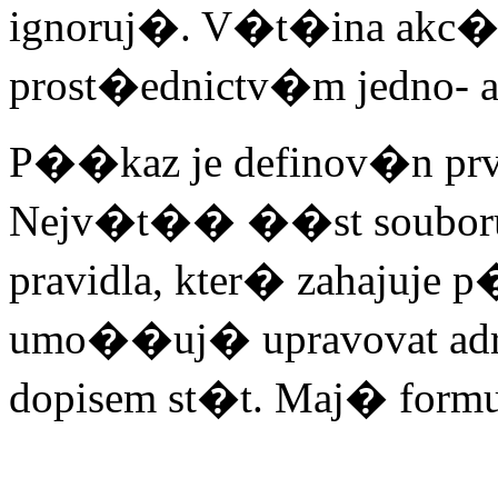
ignoruj�. V�t�ina akc� 
prost�ednictv�m jedno-
P��kaz je definov�n p
Nejv�t�� ��st soubor
pravidla, kter� zahajuje
umo��uj� upravovat adres
dopisem st�t. Maj� formu