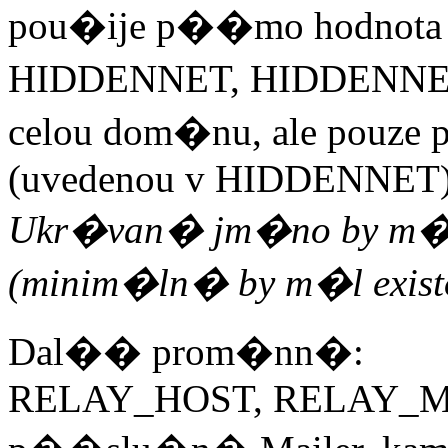
pou�ije p��mo hodno
HIDDENNET, HIDDENNETH
celou dom�nu, ale pouz
(uvedenou v HIDDENNET
Ukr�van� jm�no by m�lo
(minim�ln� by m�l exis
Dal�� prom�nn�:
RELAY_HOST, RELAY_MAI