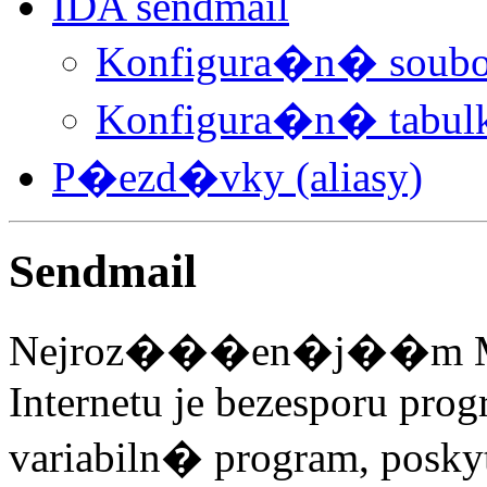
IDA sendmail
Konfigura�n� soubo
Konfigura�n� tabul
P�ezd�vky (aliasy)
Sendmail
Nejroz���en�j��m Mail
Internetu je bezesporu prog
variabiln� program, pos