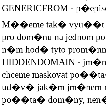
GENERICFROM - p�episo
M��eme tak� vyu��t m
pro dom�nu na jednom po�
n�m hod� tyto prom�n
HIDDENDOMAIN - jm�no 
chceme maskovat po��
ud�v� jak�m jm�nem m�
po��ta� dom�ny, nen�-l