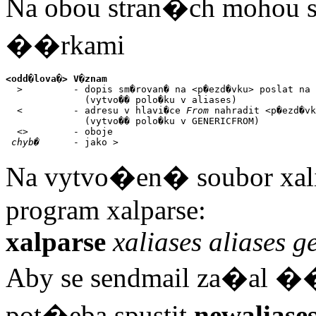
Na obou stran�ch mohou 
��rkami
<odd�lova�> V�znam

  >         - dopis sm�rovan� na <p�ezd�vku> poslat na 
              (vytvo�� polo�ku v aliases)

  <         - adresu v hlavi�ce 
From
 nahradit <p�ezd�vk
              (vytvo�� polo�ku v GENERICFROM)

  <>        - oboje

chyb�
      - jako >
Na vytvo�en� soubor xal
program xalparse:
xalparse
xaliases aliases g
Aby se sendmail za�al ��d
pot�eba spustit
newaliase