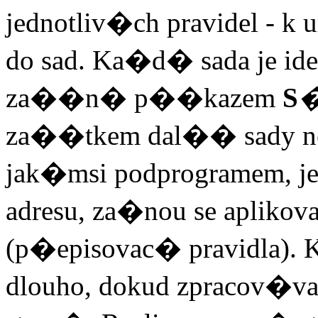
jednotliv�ch pravidel -
do sad. Ka�d� sada je i
za��n� p��kazem
S
�
za��tkem dal�� sady neb
jak�msi podprogramem, je
adresu, za�nou se apliko
(p�episovac� pravidla)
dlouho, dokud zpracov�v