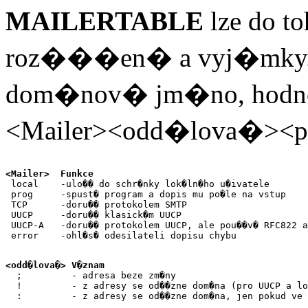
MAILERTABLE
lze do t
roz���en� a vyj�mky. 
dom�nov� jm�no, hodnota
<Mailer><odd�lova�>
<Mailer>  Funkce

 local    -ulo�� do schr�nky lok�ln�ho u�ivatele

 prog     -spust� program a dopis mu po�le na vstup

 TCP      -doru�� protokolem SMTP

 UUCP     -doru�� klasick�m UUCP

 UUCP-A   -doru�� protokolem UUCP, ale pou��v� RFC822 a
 error    -ohl�s� odesilateli dopisu chybu
<odd�lova�> V�znam

  ;         - adresa beze zm�ny

  !         - z adresy se od��zne dom�na (pro UUCP a lo
  :         - z adresy se od��zne dom�na, jen pokud ve 