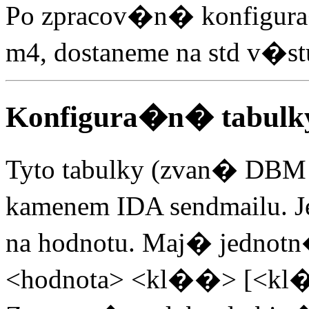
Po zpracov�n� konfigur
m4, dostaneme na std v�stu
Konfigura�n� tabulk
Tyto tabulky (zvan� DBM
kamenem IDA sendmailu. 
na hodnotu. Maj� jednotn
<hodnota> <kl��> [<kl�