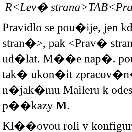
R<Lev� strana>TAB<Pr
Pravidlo se pou�ije, jen
stran�>, pak <Prav� stra
ud�lat. M��e nap�. pou
tak� ukon�it zpracov�n�
n�jak�mu Maileru k odes
p��kazy
M
.
Kl��ovou roli v konfigura