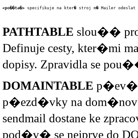
<po��ta�>
 specifikuje na kter� stroj m� Mailer odeslat 
PATHTABLE
slou�� pr
Definuje cesty, kter�mi
dopisy. Zpravidla se pou
DOMAINTABLE
p�ev�d
p�ezd�vky na dom�nov�
sendmail dostane ke zp
pod�v� se nejprve do 