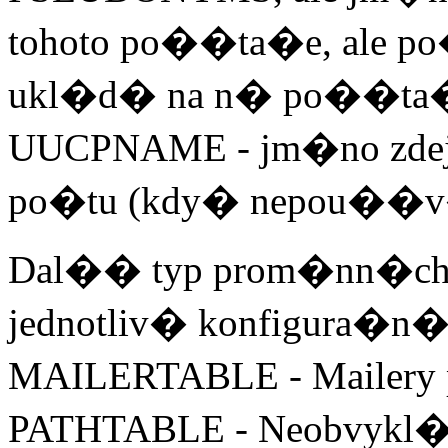
tohoto po��ta�e, ale p
ukl�d� na n� po��ta
UUCPNAME - jm�no zd
po�tu (kdy� nepou��v�
Dal�� typ prom�nn�ch s
jednotliv� konfigura�n� 
MAILERTABLE - Mailery p
PATHTABLE - Neobvykl� 