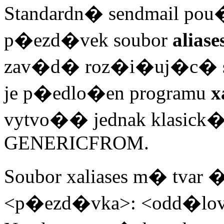
Standardn� sendmail pou
p�ezd�vek soubor
aliase
zav�d� roz�i�uj�c� soub
je p�edlo�en programu
x
vytvo�� jednak klasick� a
GENERICFROM.
Soubor xaliases m� tvar
<p�ezd�vka>: <odd�lov