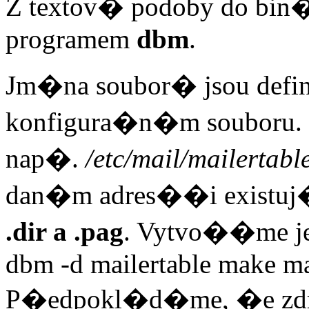
Z textov� podoby do b
programem
dbm
.
Jm�na soubor� jsou def
konfigura�n�m souboru
nap�.
/etc/mail/mailertabl
dan�m adres��i existuj
.dir a .pag
. Vytvo��me 
dbm -d mailertable make ma
P�edpokl�d�me, �e zdroj