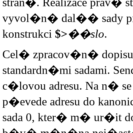
stran�. Realizace prav�
vyvol�n� dal�� sady pra
konstrukci
$>
��slo
.
Cel� zpracov�n� dopis
standardn�mi sadami. Se
c�lovou adresu. Na n� se
p�evede adresu do kanoni
sada 0, kter� m� ur�it do
b�v� m�n�na nej�ast�j