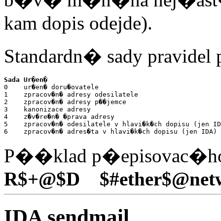
kam dopis odejde).
Standardn� sady pravidel 
Sada Ur�en�

0    ur�en� doru�ovatele

1    zpracov�n� adresy odesilatele

2    zpracov�n� adresy p��jemce

3    kanonizace adresy

4    z�v�re�n� �prava adresy

5    zpracov�n� odesilatele v hlavi�k�ch dopisu (jen ID
6    zpracov�n� adres�ta v hlavi�k�ch dopisu (jen IDA)
P��klad p�episovac�ho p
R$+@$D $#ether$@netwa
IDA sendmail