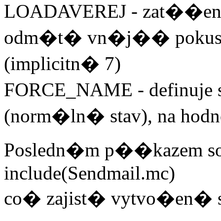
LOADAVEREJ - zat��en�
odm�t� vn�j�� pokus
(implicitn� 7)
FORCE_NAME - definuj
(norm�ln� stav), na ho
Posledn�m p��kazem so
include(Sendmail.mc)
co� zajist� vytvo�en� s