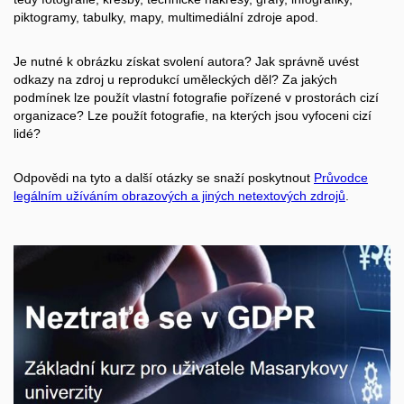
piktogramy, tabulky, mapy, multimediální zdroje apod.
Je nutné k obrázku získat svolení autora? Jak správně uvést
odkazy na zdroj u reprodukcí uměleckých děl? Za jakých
podmínek lze použít vlastní fotografie pořízené v prostorách cizí
organizace? Lze použít fotografie, na kterých jsou vyfoceni cizí
lidé?
Odpovědi na tyto a další otázky se snaží poskytnout
Průvodce
legálním užíváním obrazových a jiných netextových zdrojů
.