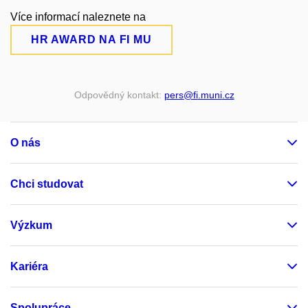
Více informací naleznete na
HR AWARD NA FI MU
Odpovědný kontakt:
pers
@fi
.muni
.cz
O nás
Chci studovat
Výzkum
Kariéra
Spolupráce