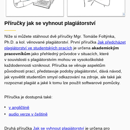
Příručky jak se vyhnout plagiátorství
Níže si můžete stáhnout dvě příručky Mgr. Tomáše Foltýnka,
Ph.D. a kol. věnované plagiátorství. První příručka
Jak předcházet
plagiátorství ve studentských pracích
je určena
akademickým
pracovníkům
jako přehledný průvodce v situacích, které
v souvislosti s plagiátorstvím mohou ve vysokoškolské
každodennosti vzniknout. Příručka se věnuje aspektům
původnosti prací, představuje podoby plagiátorství, dává návod,
jak vysvětlit studentům smysl odkazování na zdroje, ale také jak
rozpoznat plagiát a jaké k tomu lze použít softwarové pomůcky.
Příručka je dostupná také:
v angličtině
audio verze v češtině
Druhá příručka
Jak se vyhnout plagiátorství
je určena pro