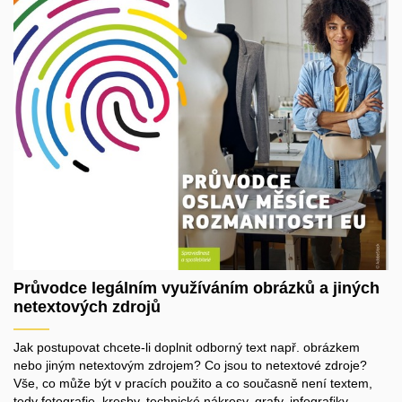
Průvodce legálním využíváním obrázků a jiných
netextových zdrojů
Jak postupovat chcete-li doplnit odborný text např. obrázkem
nebo jiným netextovým zdrojem? Co jsou to netextové zdroje?
Vše, co může být v pracích použito a co současně není textem,
tedy fotografie, kresby, technické nákresy, grafy, infografiky,