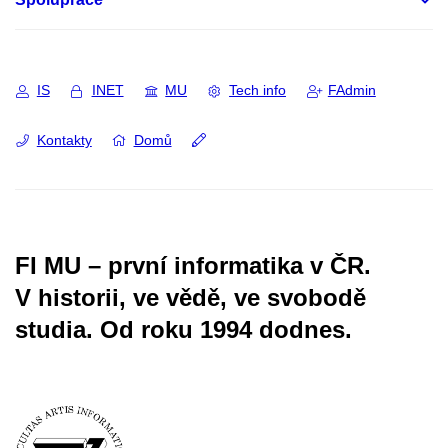
IS
INET
MU
Tech info
FAdmin
Kontakty
Domů
FI MU – první informatika v ČR.
V historii, ve vědě, ve svobodě
studia.
Od roku 1994 dodnes.