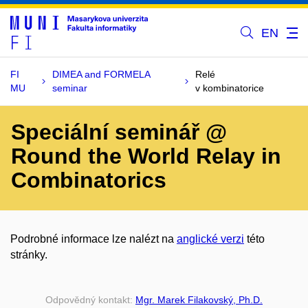
EN
FI
DIMEA and FORMELA
Relé
MU
seminar
v kombinatorice
Speciální seminář @
Round the World Relay in
Combinatorics
Podrobné informace lze nalézt na
anglické verzi
této
stránky.
Odpovědný kontakt:
Mgr. Marek Filakovský, Ph.D.