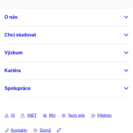
O nás
Chci studovat
Výzkum
Kariéra
Spolupráce
IS
INET
MU
Tech info
FAdmin
Kontakty
Domů