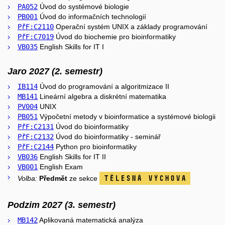
PA052
Úvod do systémové biologie
PB001
Úvod do informačních technologií
PřF:C2110
Operační systém UNIX a základy programování
PřF:C7019
Úvod do biochemie pro bioinformatiky
VB035
English Skills for IT I
Jaro 2027 (2. semestr)
IB114
Úvod do programování a algoritmizace II
MB141
Lineární algebra a diskrétní matematika
PV004
UNIX
PB051
Výpočetní metody v bioinformatice a systémové biologii
PřF:C2131
Úvod do bioinformatiky
PřF:C2132
Úvod do bioinformatiky - seminář
PřF:C2144
Python pro bioinformatiky
VB036
English Skills for IT II
VB001
English Exam
Tělesná výchova
Volba:
Předmět
ze sekce
Podzim 2027 (3. semestr)
MB142
Aplikovaná matematická analýza