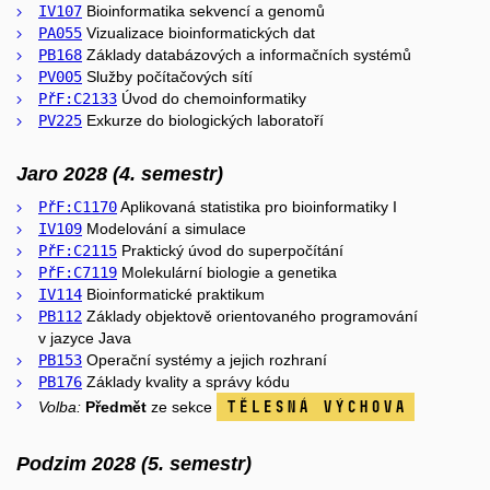
IV107
Bioinformatika sekvencí a genomů
PA055
Vizualizace bioinformatických dat
PB168
Základy databázových a informačních systémů
PV005
Služby počítačových sítí
PřF:C2133
Úvod do chemoinformatiky
PV225
Exkurze do biologických laboratoří
Jaro 2028 (4. semestr)
PřF:C1170
Aplikovaná statistika pro bioinformatiky I
IV109
Modelování a simulace
PřF:C2115
Praktický úvod do superpočítání
PřF:C7119
Molekulární biologie a genetika
IV114
Bioinformatické praktikum
PB112
Základy objektově orientovaného programování
v jazyce Java
PB153
Operační systémy a jejich rozhraní
PB176
Základy kvality a správy kódu
Tělesná výchova
Volba:
Předmět
ze sekce
Podzim 2028 (5. semestr)