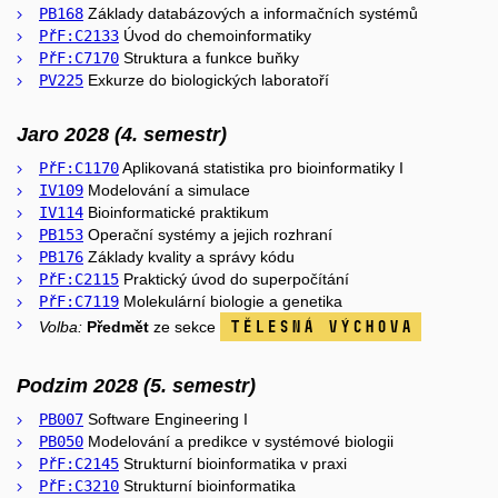
PB168
Základy databázových a informačních systémů
PřF:C2133
Úvod do chemoinformatiky
PřF:C7170
Struktura a funkce buňky
PV225
Exkurze do biologických laboratoří
Jaro 2028 (4. semestr)
PřF:C1170
Aplikovaná statistika pro bioinformatiky I
IV109
Modelování a simulace
IV114
Bioinformatické praktikum
PB153
Operační systémy a jejich rozhraní
PB176
Základy kvality a správy kódu
PřF:C2115
Praktický úvod do superpočítání
PřF:C7119
Molekulární biologie a genetika
Tělesná výchova
Volba:
Předmět
ze sekce
Podzim 2028 (5. semestr)
PB007
Software Engineering I
PB050
Modelování a predikce v systémové biologii
PřF:C2145
Strukturní bioinformatika v praxi
PřF:C3210
Strukturní bioinformatika