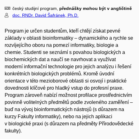
český studijní program,
přednášky mohou být v angličtině
doc. RNDr. David Šafránek, Ph.D.
Program je určen studentům, kteří chtějí získat pevné
základy v oblasti bioinformatiky – dynamického a rychle se
rozvíjejícího oboru na pomezí informatiky, biologie a
chemie. Studenti se seznámí s povahou biologických a
biochemických dat a naučí se navrhovat a využívat
moderní informační technologie pro jejich analýzu i řešení
konkrétních biologických problémů. Kromě úvodní
orientace v této mezioborové oblasti si osvojí i praktické
dovednosti klíčové pro hladký vstup do profesní praxe.
Program zároveň nabízí možnost profilace prostřednictvím
povinně volitelných předmětů podle zvoleného zaměření –
buď na vývoj bioinformatických nástrojů (s důrazem na
kurzy Fakulty informatiky), nebo na jejich aplikaci
v biologické praxi (s důrazem na předměty Přírodovědecké
fakulty).