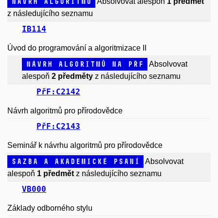
Návrh algoritmů
Absolvovat alespoň
1 předmět
z následujícího seznamu
IB114
Úvod do programování a algoritmizace II
Návrh algoritmů na PřF
Absolvovat
alespoň
2 předměty
z následujícího seznamu
PřF:C2142
Návrh algoritmů pro přírodovědce
PřF:C2143
Seminář k návrhu algoritmů pro přírodovědce
Sazba a akademické psaní
Absolvovat
alespoň
1 předmět
z následujícího seznamu
VB000
Základy odborného stylu