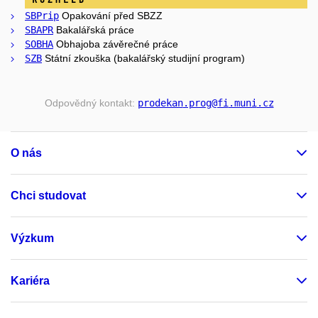
SBPrip
Opakování před SBZZ
SBAPR
Bakalářská práce
SOBHA
Obhajoba závěrečné práce
SZB
Státní zkouška (bakalářský studijní program)
Odpovědný kontakt:
prodekan
.prog
@fi
.muni
.cz
O nás
Chci studovat
Výzkum
Kariéra