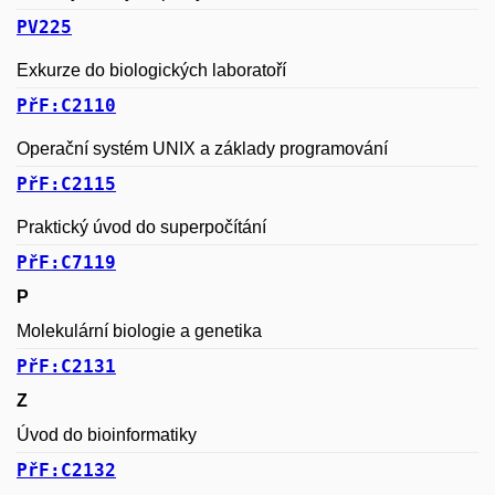
PV225
Exkurze do biologických laboratoří
PřF:C2110
Operační systém UNIX a základy programování
PřF:C2115
Praktický úvod do superpočítání
PřF:C7119
P
Molekulární biologie a genetika
PřF:C2131
Z
Úvod do bioinformatiky
PřF:C2132