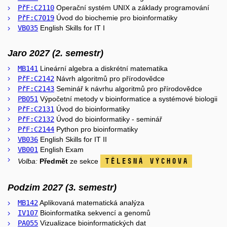
PřF:C2110
Operační systém UNIX a základy programování
PřF:C7019
Úvod do biochemie pro bioinformatiky
VB035
English Skills for IT I
Jaro 2027 (2. semestr)
MB141
Lineární algebra a diskrétní matematika
PřF:C2142
Návrh algoritmů pro přírodovědce
PřF:C2143
Seminář k návrhu algoritmů pro přírodovědce
PB051
Výpočetní metody v bioinformatice a systémové biologii
PřF:C2131
Úvod do bioinformatiky
PřF:C2132
Úvod do bioinformatiky - seminář
PřF:C2144
Python pro bioinformatiky
VB036
English Skills for IT II
VB001
English Exam
Tělesná výchova
Volba:
Předmět
ze sekce
Podzim 2027 (3. semestr)
MB142
Aplikovaná matematická analýza
IV107
Bioinformatika sekvencí a genomů
PA055
Vizualizace bioinformatických dat