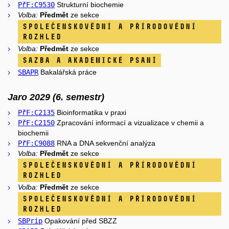
PřF:C9530
Strukturní biochemie
Volba:
Předmět
ze sekce
Společenskovědní a přírodovědní
rozhled
Volba:
Předmět
ze sekce
Sazba a akademické psaní
SBAPR
Bakalářská práce
Jaro 2029 (6. semestr)
PřF:C2135
Bioinformatika v praxi
PřF:C2150
Zpracování informací a vizualizace v chemii a
biochemii
PřF:C9088
RNA a DNA sekvenční analýza
Volba:
Předmět
ze sekce
Společenskovědní a přírodovědní
rozhled
Volba:
Předmět
ze sekce
Společenskovědní a přírodovědní
rozhled
SBPrip
Opakování před SBZZ