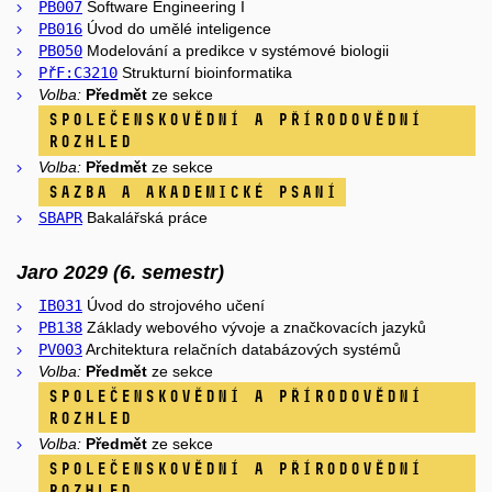
PB007
Software Engineering I
PB016
Úvod do umělé inteligence
PB050
Modelování a predikce v systémové biologii
PřF:C3210
Strukturní bioinformatika
Volba:
Předmět
ze sekce
Společenskovědní a přírodovědní
rozhled
Volba:
Předmět
ze sekce
Sazba a akademické psaní
SBAPR
Bakalářská práce
Jaro 2029 (6. semestr)
IB031
Úvod do strojového učení
PB138
Základy webového vývoje a značkovacích jazyků
PV003
Architektura relačních databázových systémů
Volba:
Předmět
ze sekce
Společenskovědní a přírodovědní
rozhled
Volba:
Předmět
ze sekce
Společenskovědní a přírodovědní
rozhled