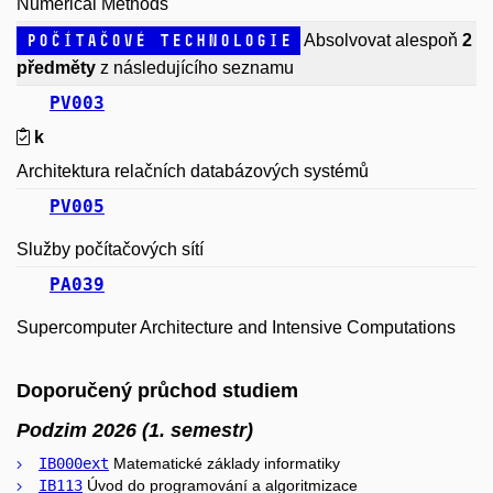
Numerical Methods
Počítačové technologie
Absolvovat alespoň
2
předměty
z následujícího seznamu
PV003
k
Architektura relačních databázových systémů
PV005
Služby počítačových sítí
PA039
Supercomputer Architecture and Intensive Computations
Doporučený průchod studiem
Podzim 2026 (1. semestr)
IB000ext
Matematické základy informatiky
IB113
Úvod do programování a algoritmizace