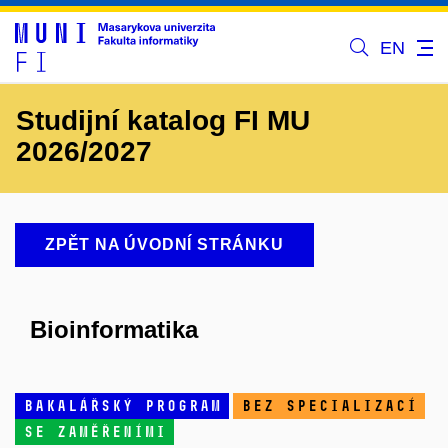
EN
Studijní katalog FI MU
2026/2027
ZPĚT NA ÚVODNÍ STRÁNKU
Bioinformatika
bakalářský program
bez specializací
se zaměřeními