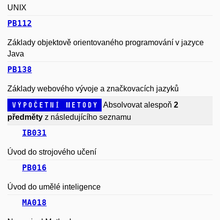
UNIX
PB112
Základy objektově orientovaného programování v jazyce
Java
PB138
Základy webového vývoje a značkovacích jazyků
Výpočetní metody
Absolvovat alespoň
2
předměty
z následujícího seznamu
IB031
Úvod do strojového učení
PB016
Úvod do umělé inteligence
MA018