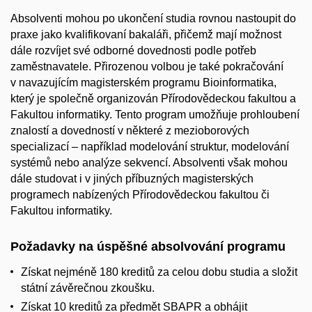
Absolventi mohou po ukončení studia rovnou nastoupit do
praxe jako kvalifikovaní bakaláři, přičemž mají možnost
dále rozvíjet své odborné dovednosti podle potřeb
zaměstnavatele. Přirozenou volbou je také pokračování
v navazujícím magisterském programu Bioinformatika,
který je společně organizován Přírodovědeckou fakultou a
Fakultou informatiky. Tento program umožňuje prohloubení
znalostí a dovedností v některé z mezioborových
specializací – například modelování struktur, modelování
systémů nebo analýze sekvencí. Absolventi však mohou
dále studovat i v jiných příbuzných magisterských
programech nabízených Přírodovědeckou fakultou či
Fakultou informatiky.
Požadavky na úspěšné absolvování programu
Získat nejméně 180 kreditů za celou dobu studia a složit
státní závěrečnou zkoušku.
Získat 10 kreditů za předmět SBAPR a obhájit