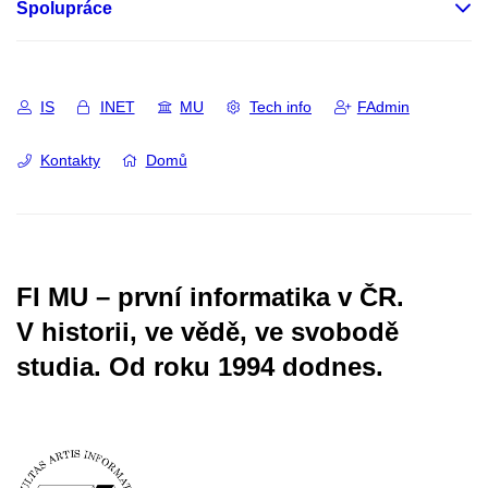
Spolupráce
IS
INET
MU
Tech info
FAdmin
Kontakty
Domů
FI MU – první informatika v ČR.
V historii, ve vědě, ve svobodě
studia.
Od roku 1994 dodnes.