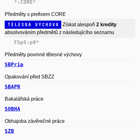
*:CORE*
Předměty s prefixem CORE
Tělesná výchova
Získat alespoň
2 kredity
absolvováním předmětů z následujícího seznamu
FSpS:p9*
Předměty povinné tělesné výchovy
SBPrip
Opakování před SBZZ
SBAPR
Bakalářská práce
SOBHA
Obhajoba závěrečné práce
SZB