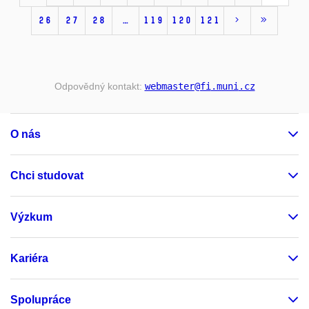
26
27
28
…
119
120
121
Odpovědný kontakt:
webmaster
@fi
.muni
.cz
O nás
Chci studovat
Výzkum
Kariéra
Spolupráce