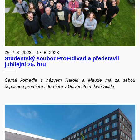
2. 6. 2023 – 17. 6. 2023
Studentský soubor ProFIdivadla představil
jubilejní 25. hru
Černá komedie s názvem Harold a Maude má za sebou
úspěšnou premiéru i derniéru v Univerzitním kině Scala.