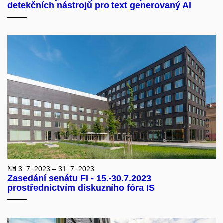
detekčních nástrojů pro text generovaný AI
3. 7. 2023 – 31. 7. 2023
Zasedání senátu FI - 15.-30.7.2023
prostřednictvím diskuzního fóra IS