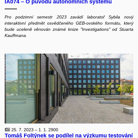
IA074 – O původu autonomních systémů
Pro podzimní semestr 2023 zavádí laboratoř Sybila nový
interaktivní předmět osvědčeného GEB-ovského formátu, který
bude uceleně věnován známé knize "Investigations" od Stuarta
Kauffmana.
25. 7. 2023 – 1. 1. 2900
Tomáš Foltýnek se podílel na výzkumu testování