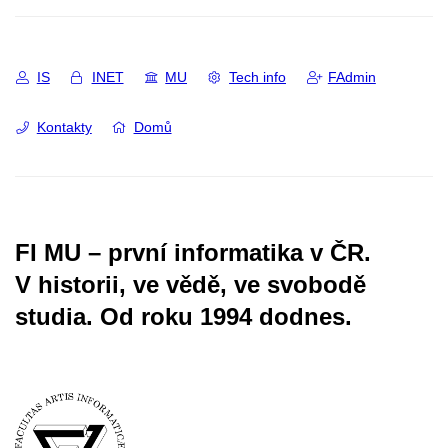
IS
INET
MU
Tech info
FAdmin
Kontakty
Domů
FI MU – první informatika v ČR.
V historii, ve vědě, ve svobodě
studia.
Od roku 1994 dodnes.