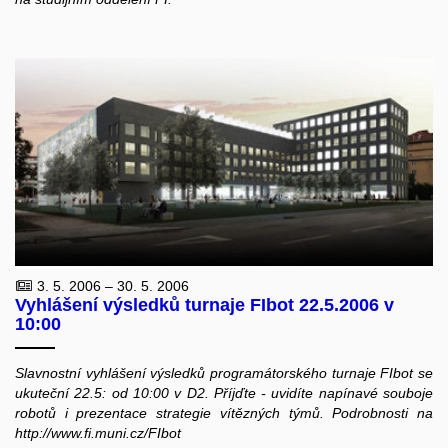
3. 5. 2006 – 30. 5. 2006
Vyhlášení výsledků turnaje FIbot 22.5.2006 v
10:00
Slavnostní vyhlášení výsledků programátorského turnaje FIbot se
ukuteční 22.5: od 10:00 v D2. Příjďte - uvidíte napínavé souboje
robotů i prezentace strategie vítězných týmů. Podrobnosti na
http://www.fi.muni.cz/FIbot