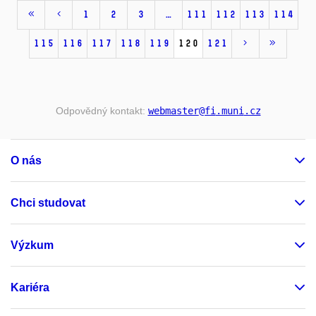
1
2
3
…
111
112
113
114
115
116
117
118
119
120
121
Odpovědný kontakt:
webmaster
@fi
.muni
.cz
O nás
Chci studovat
Výzkum
Kariéra