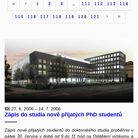
1
2
3
…
111
112
113
114
115
116
117
118
119
120
121
27. 6. 2006 – 14. 7. 2006
Zápis do studia nově přijatých PhD studentů
Zápis nově přijatých studentů do doktorského studia proběhne v
pátek 30. června v době od 9 do 11 hod na Oddělení výzkumu a