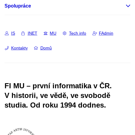
Spolupráce
IS
INET
MU
Tech info
FAdmin
Kontakty
Domů
FI MU – první informatika v ČR.
V historii, ve vědě, ve svobodě
studia.
Od roku 1994 dodnes.