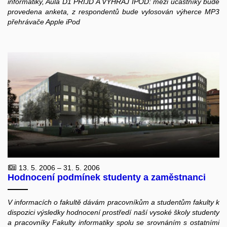
informatiky, Aula D1 PŘIJĎ A VYHRAJ IPOD: mezi účastníky bude
provedena anketa, z respondentů bude vylosován výherce MP3
přehrávače Apple iPod
13. 5. 2006 – 31. 5. 2006
Hodnocení podmínek studenty a zaměstnanci
V informacích o fakultě dávám pracovníkům a studentům fakulty k
dispozici výsledky hodnocení prostředí naší vysoké školy studenty
a pracovníky Fakulty informatiky spolu se srovnáním s ostatními