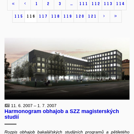
1
2
3
…
111
112
113
114
115
116
117
118
119
120
121
11. 6. 2007 – 1. 7. 2007
Harmonogram obhajob a SZZ magisterských
studií
Rozpis obhajob bakalářských studijních programů a pětiletého