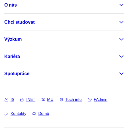
O nás
Chci studovat
Výzkum
Kariéra
Spolupráce
IS
INET
MU
Tech info
FAdmin
Kontakty
Domů