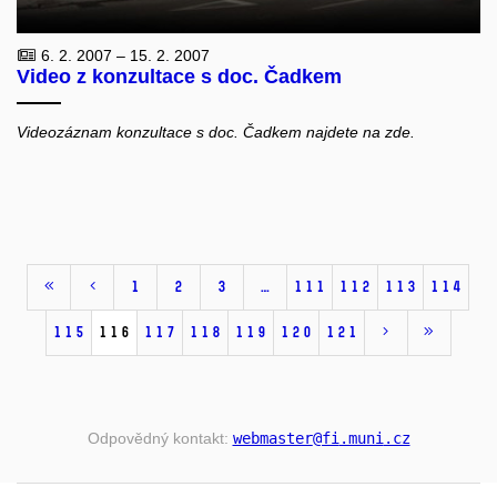
6. 2. 2007 – 15. 2. 2007
Video z konzultace s doc. Čadkem
Videozáznam konzultace s doc. Čadkem najdete na zde.
1
2
3
…
111
112
113
114
115
116
117
118
119
120
121
Odpovědný kontakt:
webmaster
@fi
.muni
.cz