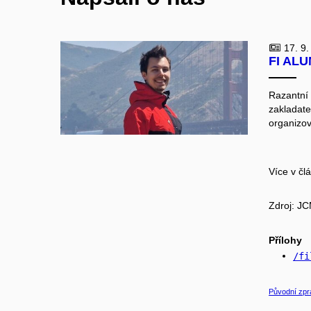
17. 9.
FI ALU
Razantní 
zaklada
organizo
Více v čl
Zdroj: J
Přílohy
/fi
Původní zpr