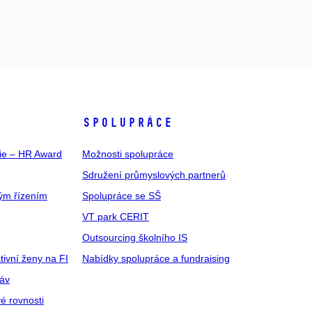
SPOLUPRÁCE
gie – HR Award
Možnosti spolupráce
Sdružení průmyslových partnerů
ým řízením
Spolupráce se SŠ
VT park CERIT
Outsourcing školního IS
tivní ženy na FI
Nabídky spolupráce a fundraising
ráv
é rovnosti