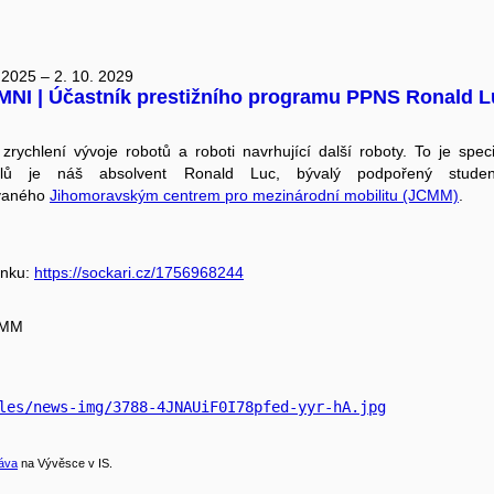
 2025 – 2. 10. 2029
MNI | Účastník prestižního programu PPNS Ronald Lu
zrychlení vývoje robotů a roboti navrhující další roboty. To je spe
telů je náš absolvent Ronald Luc, bývalý podpořený stud
vaného
Jihomoravským centrem pro mezinárodní mobilitu (JCMM)
.
ánku:
https://sockari.cz/1756968244
CMM
les/news-img/3788-4JNAUiF0I78pfed-yyr-hA.jpg
áva
na Vývěsce v IS.