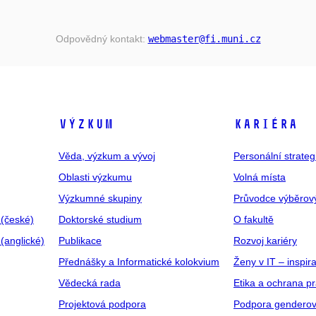
Odpovědný kontakt:
webmaster
@fi
.muni
.cz
VÝZKUM
KARIÉRA
Věda, výzkum a vývoj
Personální strate
Oblasti výzkumu
Volná místa
Výzkumné skupiny
Průvodce výběrov
 (české)
Doktorské studium
O fakultě
(anglické)
Publikace
Rozvoj kariéry
Přednášky a Informatické kolokvium
Ženy v IT – inspira
Vědecká rada
Etika a ochrana p
Projektová podpora
Podpora genderov