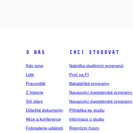
O NÁS
CHCI STUDOVAT
Kdo jsme
Nabídka studijních programů
Lidé
Proč na FI
Pracoviště
Bakalářské programy
Z historie
Navazující magisterské programy
Síň slávy
Navazující magisterské programy 
Důležité dokumenty
Přihláška ke studiu
Akce a konference
Informace o studiu
Fotogalerie událostí
Rigorózní řízení