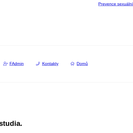
Prevence sexuáln
FAdmin
Kontakty
Domů
studia.