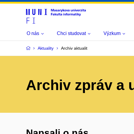
O nás
Chci studovat
Výzkum
Aktuality
Archiv aktualit
Archiv zpráv a 
Napsali o nás