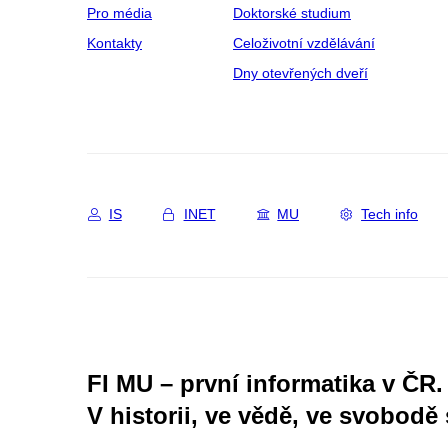
Pro média
Doktorské studium
Kontakty
Celoživotní vzdělávání
Dny otevřených dveří
IS
INET
MU
Tech info
FI MU – první informatika v ČR.
V historii, ve vědě, ve svobodě 