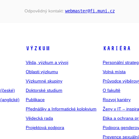
Odpovědný kontakt:
webmaster
@fi
.muni
.cz
VÝZKUM
KARIÉRA
Věda, výzkum a vývoj
Personální strate
Oblasti výzkumu
Volná místa
Výzkumné skupiny
Průvodce výběrov
 (české)
Doktorské studium
O fakultě
(anglické)
Publikace
Rozvoj kariéry
Přednášky a Informatické kolokvium
Ženy v IT – inspira
Vědecká rada
Etika a ochrana p
Projektová podpora
Podpora genderov
Prevence sexuáln