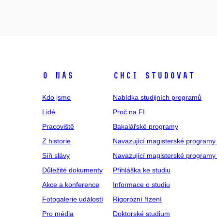
O NÁS
CHCI STUDOVAT
Kdo jsme
Nabídka studijních programů
Lidé
Proč na FI
Pracoviště
Bakalářské programy
Z historie
Navazující magisterské programy
Síň slávy
Navazující magisterské programy 
Důležité dokumenty
Přihláška ke studiu
Akce a konference
Informace o studiu
Fotogalerie událostí
Rigorózní řízení
Pro média
Doktorské studium