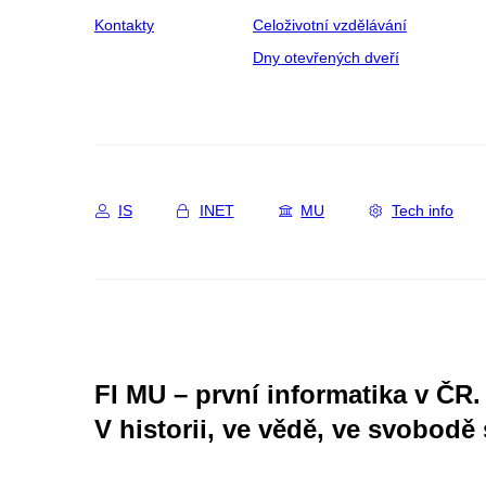
Kontakty
Celoživotní vzdělávání
Dny otevřených dveří
IS
INET
MU
Tech info
FI MU – první informatika v ČR.
V historii, ve vědě, ve svobodě 