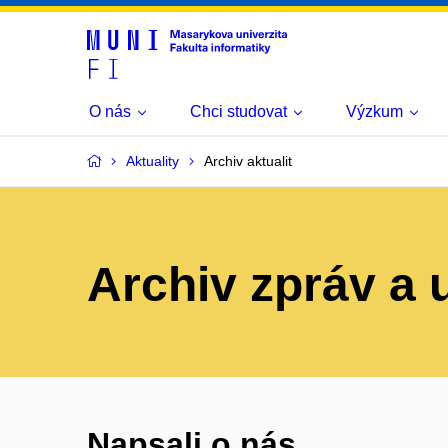
O nás
Chci studovat
Výzkum
Aktuality
Archiv aktualit
Archiv zpráv a 
Napsali o nás