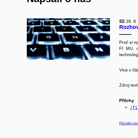
28. 8.
Rozhovo
Proč si v
FI MU, o
technolog
Více v čl
Zdroj tex
Přílohy
/fi
Původní zpr