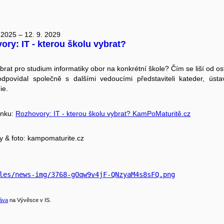
 2025 – 12. 9. 2029
ry: IT - kterou školu vybrat?
ybrat pro studium informatiky obor na konkrétní škole? Čím se liší od ost
dpovídal společně s dalšími vedoucími představiteli kateder, ústa
ie.
ánku:
Rozhovory: IT - kterou školu vybrat? KamPoMaturitě.cz
ty & foto: kampomaturite.cz
les/news-img/3768-gOqw9v4jF-QNzyaM4s8sFQ.png
áva
na Vývěsce v IS.