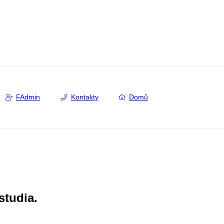
FAdmin
Kontakty
Domů
studia.