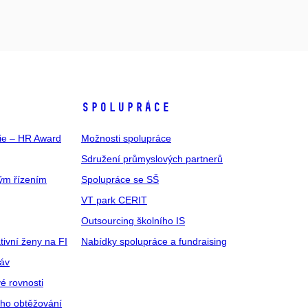
SPOLUPRÁCE
gie – HR Award
Možnosti spolupráce
Sdružení průmyslových partnerů
ým řízením
Spolupráce se SŠ
VT park CERIT
Outsourcing školního IS
tivní ženy na FI
Nabídky spolupráce a fundraising
ráv
é rovnosti
ího obtěžování