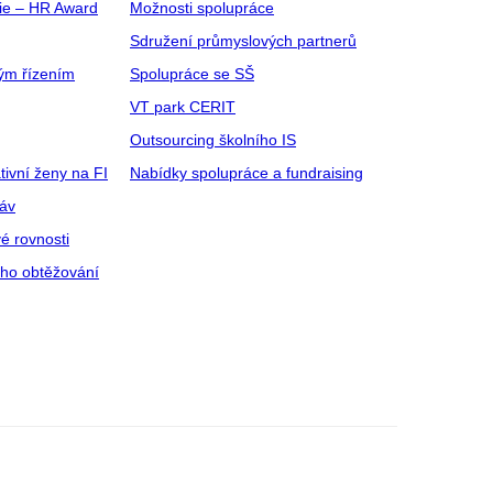
gie – HR Award
Možnosti spolupráce
Sdružení průmyslových partnerů
ým řízením
Spolupráce se SŠ
VT park CERIT
Outsourcing školního IS
tivní ženy na FI
Nabídky spolupráce a fundraising
ráv
é rovnosti
ího obtěžování