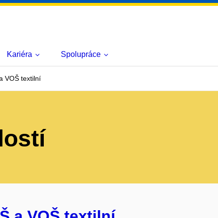
Kariéra
Spolupráce
 VOŠ textilní
lostí
Š a VOŠ textilní