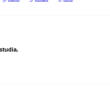
FAdmin
Kontakty
Domů
studia.