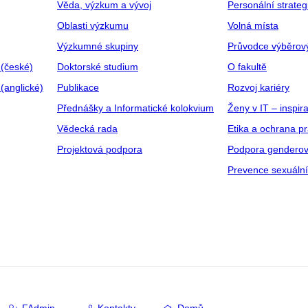
Věda, výzkum a vývoj
Personální strate
Oblasti výzkumu
Volná místa
Výzkumné skupiny
Průvodce výběrov
 (české)
Doktorské studium
O fakultě
(anglické)
Publikace
Rozvoj kariéry
Přednášky a Informatické kolokvium
Ženy v IT – inspira
Vědecká rada
Etika a ochrana p
Projektová podpora
Podpora genderov
Prevence sexuáln