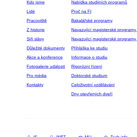
Kdo jsme
Nabídka studijních programů
Lidé
Proč na FI
Pracoviště
Bakalářské programy
Z historie
Navazující magisterské programy
Síň slávy
Navazující magisterské programy 
Důležité dokumenty
Přihláška ke studiu
Akce a konference
Informace o studiu
Fotogalerie událostí
Rigorózní řízení
Pro média
Doktorské studium
Kontakty
Celoživotní vzdělávání
Dny otevřených dveří