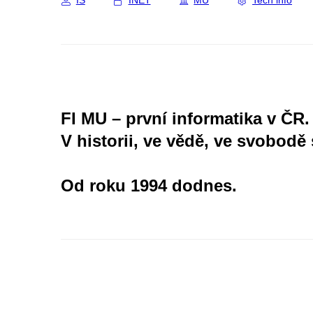
IS
INET
MU
Tech info
FI MU – první informatika v ČR.
V historii, ve vědě, ve svobodě 
Od roku 1994 dodnes.