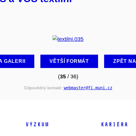
A GALERII
VĚTŠÍ FORMÁT
ZPĚT N
(
35
/ 36)
Odpovědný kontakt:
webmaster
@fi
.muni
.cz
VÝZKUM
KARIÉRA