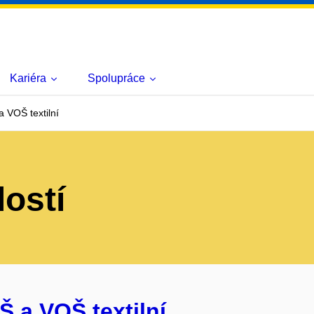
Kariéra
Spolupráce
 VOŠ textilní
lostí
Š a VOŠ textilní