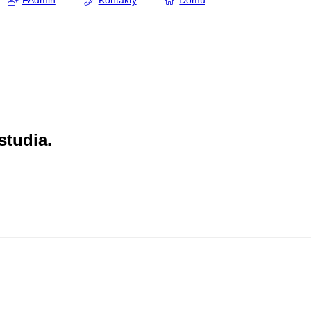
FAdmin
Kontakty
Domů
studia.