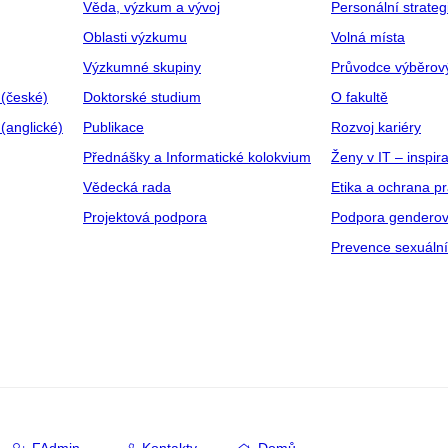
Věda, výzkum a vývoj
Personální strate
Oblasti výzkumu
Volná místa
Výzkumné skupiny
Průvodce výběrov
 (české)
Doktorské studium
O fakultě
(anglické)
Publikace
Rozvoj kariéry
Přednášky a Informatické kolokvium
Ženy v IT – inspira
Vědecká rada
Etika a ochrana p
Projektová podpora
Podpora genderov
Prevence sexuáln