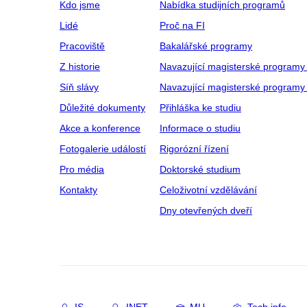
Kdo jsme
Nabídka studijních programů
Lidé
Proč na FI
Pracoviště
Bakalářské programy
Z historie
Navazující magisterské programy
Síň slávy
Navazující magisterské programy 
Důležité dokumenty
Přihláška ke studiu
Akce a konference
Informace o studiu
Fotogalerie událostí
Rigorózní řízení
Pro média
Doktorské studium
Kontakty
Celoživotní vzdělávání
Dny otevřených dveří