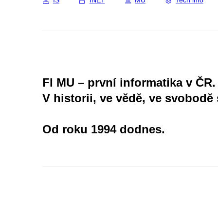
IS
INET
MU
Tech info
FI MU – první informatika v ČR.
V historii, ve vědě, ve svobodě 
Od roku 1994 dodnes.