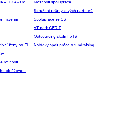
gie – HR Award
Možnosti spolupráce
Sdružení průmyslových partnerů
ým řízením
Spolupráce se SŠ
VT park CERIT
Outsourcing školního IS
tivní ženy na FI
Nabídky spolupráce a fundraising
ráv
é rovnosti
ího obtěžování