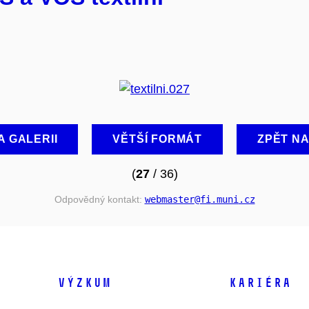
A GALERII
VĚTŠÍ FORMÁT
ZPĚT N
(
27
/ 36)
Odpovědný kontakt:
webmaster
@fi
.muni
.cz
VÝZKUM
KARIÉRA