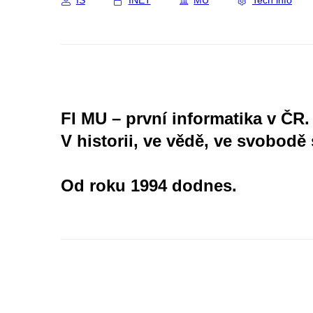
IS
INET
MU
Tech info
FI MU – první informatika v ČR.
V historii, ve vědě, ve svobodě 
Od roku 1994 dodnes.