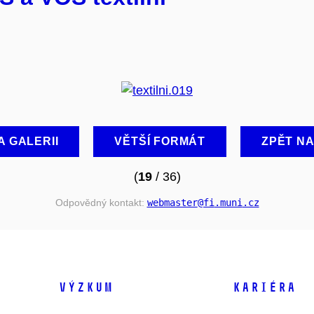
A GALERII
VĚTŠÍ FORMÁT
ZPĚT N
(
19
/ 36)
Odpovědný kontakt:
webmaster
@fi
.muni
.cz
VÝZKUM
KARIÉRA