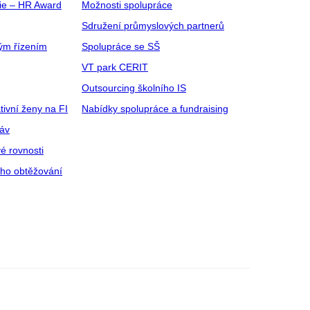
gie – HR Award
Možnosti spolupráce
Sdružení průmyslových partnerů
ým řízením
Spolupráce se SŠ
VT park CERIT
Outsourcing školního IS
tivní ženy na FI
Nabídky spolupráce a fundraising
ráv
é rovnosti
ího obtěžování