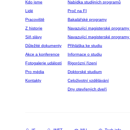
Kdo jsme
Nabídka studijních programů
Lidé
Proč na FI
Pracoviště
Bakalářské programy
Z historie
Navazující magisterské programy
Síň slávy
Navazující magisterské programy 
Důležité dokumenty
Přihláška ke studiu
Akce a konference
Informace o studiu
Fotogalerie událostí
Rigorózní řízení
Pro média
Doktorské studium
Kontakty
Celoživotní vzdělávání
Dny otevřených dveří