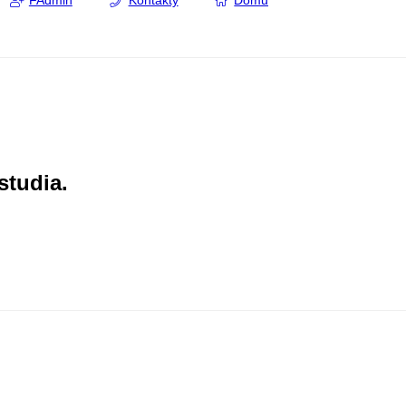
FAdmin
Kontakty
Domů
studia.