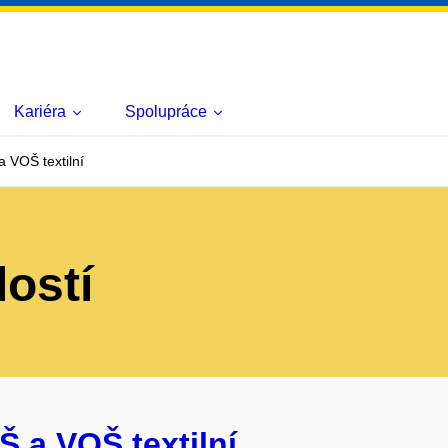
Kariéra
Spolupráce
 VOŠ textilní
lostí
Š a VOŠ textilní