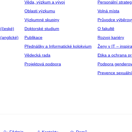
Věda, výzkum a vývoj
Personální strate
Oblasti výzkumu
Volná místa
Výzkumné skupiny
Průvodce výběrov
 (české)
Doktorské studium
O fakultě
(anglické)
Publikace
Rozvoj kariéry
Přednášky a Informatické kolokvium
Ženy v IT – inspira
Vědecká rada
Etika a ochrana p
Projektová podpora
Podpora genderov
Prevence sexuáln