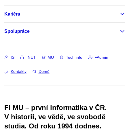
Kariéra
Spolupráce
IS
INET
MU
Tech info
FAdmin
Kontakty
Domů
FI MU – první informatika v ČR.
V historii, ve vědě, ve svobodě
studia.
Od roku 1994 dodnes.