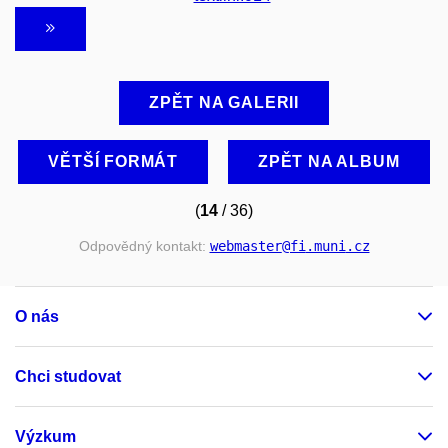
ZPĚT NA GALERII
VĚTŠÍ FORMÁT
ZPĚT NA ALBUM
(
14
/ 36)
Odpovědný kontakt:
webmaster
@fi
.muni
.cz
O nás
Chci studovat
Výzkum