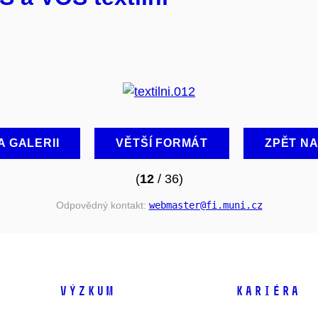
A GALERII
VĚTŠÍ FORMÁT
ZPĚT N
(
12
/ 36)
Odpovědný kontakt:
webmaster
@fi
.muni
.cz
VÝZKUM
KARIÉRA