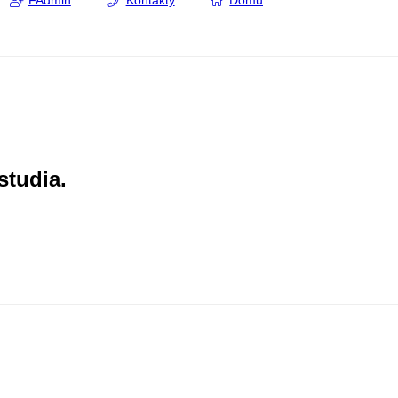
FAdmin
Kontakty
Domů
studia.