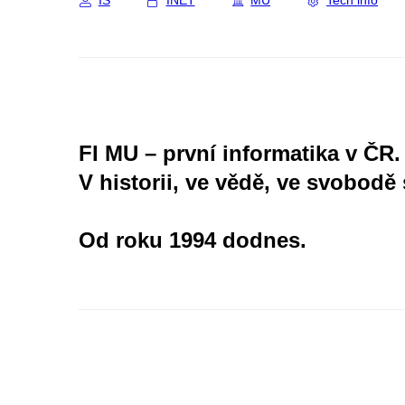
IS
INET
MU
Tech info
FI MU – první informatika v ČR.
V historii, ve vědě, ve svobodě 
Od roku 1994 dodnes.