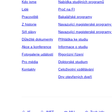
Kdo jsme
Nabídka studijních programů
Lidé
Proč na FI
Pracoviště
Bakalářské programy
Z historie
Navazující magisterské programy
Síň slávy
Navazující magisterské programy 
Důležité dokumenty
Přihláška ke studiu
Akce a konference
Informace o studiu
Fotogalerie událostí
Rigorózní řízení
Pro média
Doktorské studium
Kontakty
Celoživotní vzdělávání
Dny otevřených dveří