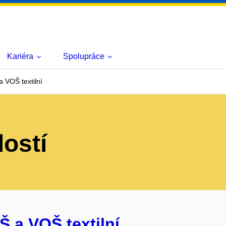
Kariéra
Spolupráce
 VOŠ textilní
lostí
Š a VOŠ textilní