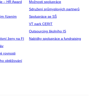
gie – HR Award
Možnosti spolupráce
Sdružení průmyslových partnerů
ým řízením
Spolupráce se SŠ
VT park CERIT
Outsourcing školního IS
tivní ženy na FI
Nabídky spolupráce a fundraising
ráv
é rovnosti
ího obtěžování