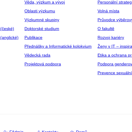
Věda, výzkum a vývoj
Personální strate
Oblasti výzkumu
Volná místa
Výzkumné skupiny
Průvodce výběrov
 (české)
Doktorské studium
O fakultě
(anglické)
Publikace
Rozvoj kariéry
Přednášky a Informatické kolokvium
Ženy v IT – inspira
Vědecká rada
Etika a ochrana p
Projektová podpora
Podpora genderov
Prevence sexuáln