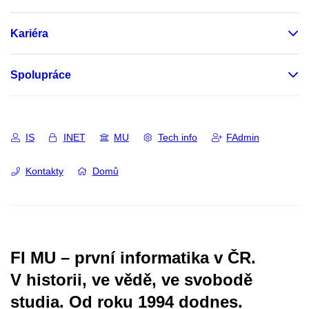
Kariéra
Spolupráce
IS
INET
MU
Tech info
FAdmin
Kontakty
Domů
FI MU – první informatika v ČR.
V historii, ve vědě, ve svobodě
studia.
Od roku 1994 dodnes.