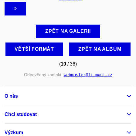
ZPĚT NA GALERII
VĚTŠÍ FORMÁT
ZPĚT NA ALBUM
(
10
/ 36)
Odpovědný kontakt:
webmaster
@fi
.muni
.cz
O nás
Chci studovat
Výzkum