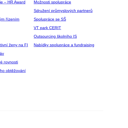
gie – HR Award
Možnosti spolupráce
Sdružení průmyslových partnerů
ým řízením
Spolupráce se SŠ
VT park CERIT
Outsourcing školního IS
tivní ženy na FI
Nabídky spolupráce a fundraising
ráv
é rovnosti
ího obtěžování