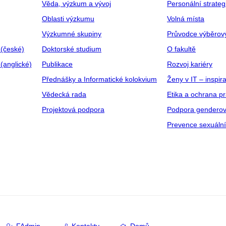
Věda, výzkum a vývoj
Personální strate
Oblasti výzkumu
Volná místa
Výzkumné skupiny
Průvodce výběrov
 (české)
Doktorské studium
O fakultě
(anglické)
Publikace
Rozvoj kariéry
Přednášky a Informatické kolokvium
Ženy v IT – inspira
Vědecká rada
Etika a ochrana p
Projektová podpora
Podpora genderov
Prevence sexuáln