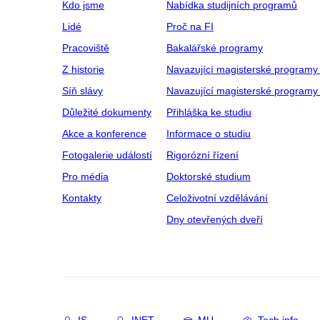
Kdo jsme
Nabídka studijních programů
Lidé
Proč na FI
Pracoviště
Bakalářské programy
Z historie
Navazující magisterské programy
Síň slávy
Navazující magisterské programy 
Důležité dokumenty
Přihláška ke studiu
Akce a konference
Informace o studiu
Fotogalerie událostí
Rigorózní řízení
Pro média
Doktorské studium
Kontakty
Celoživotní vzdělávání
Dny otevřených dveří