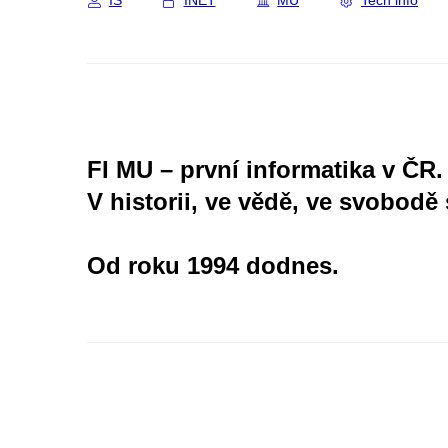
IS
INET
MU
Tech info
FI MU – první informatika v ČR.
V historii, ve vědě, ve svobodě 
Od roku 1994 dodnes.