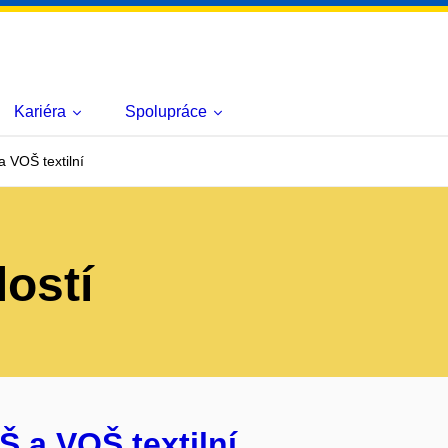
Kariéra
Spolupráce
 VOŠ textilní
lostí
Š a VOŠ textilní