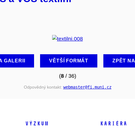
A GALERII
VĚTŠÍ FORMÁT
ZPĚT N
(
8
/ 36)
Odpovědný kontakt:
webmaster
@fi
.muni
.cz
VÝZKUM
KARIÉRA