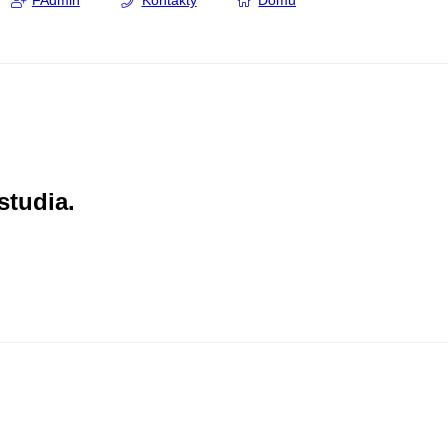
FAdmin
Kontakty
Domů
studia.