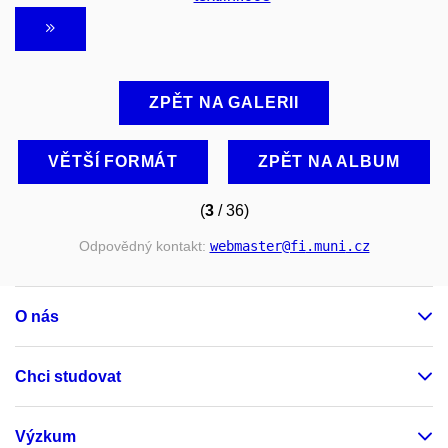
ZPĚT NA GALERII
VĚTŠÍ FORMÁT
ZPĚT NA ALBUM
(
3
/ 36)
Odpovědný kontakt:
webmaster
@fi
.muni
.cz
O nás
Chci studovat
Výzkum