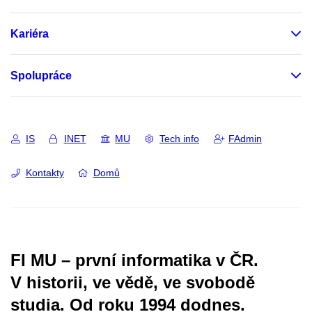
Kariéra
Spolupráce
IS
INET
MU
Tech info
FAdmin
Kontakty
Domů
FI MU – první informatika v ČR.
V historii, ve vědě, ve svobodě
studia.
Od roku 1994 dodnes.