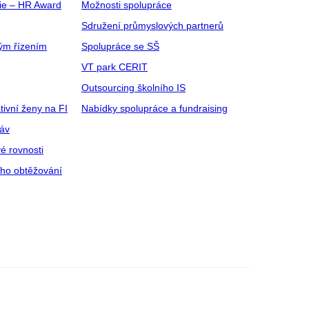
gie – HR Award
Možnosti spolupráce
Sdružení průmyslových partnerů
ým řízením
Spolupráce se SŠ
VT park CERIT
Outsourcing školního IS
tivní ženy na FI
Nabídky spolupráce a fundraising
ráv
é rovnosti
ího obtěžování