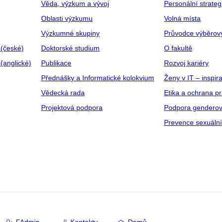
Věda, výzkum a vývoj
Personální strate
Oblasti výzkumu
Volná místa
Výzkumné skupiny
Průvodce výběrov
 (české)
Doktorské studium
O fakultě
(anglické)
Publikace
Rozvoj kariéry
Přednášky a Informatické kolokvium
Ženy v IT – inspira
Vědecká rada
Etika a ochrana p
Projektová podpora
Podpora genderov
Prevence sexuáln