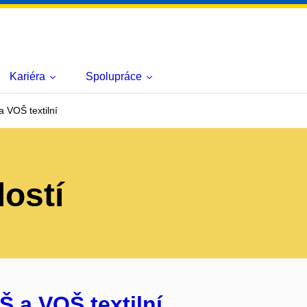
Kariéra
Spolupráce
 VOŠ textilní
lostí
Š a VOŠ textilní