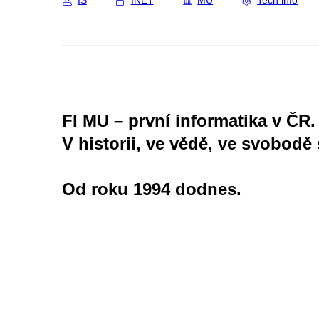
IS
INET
MU
Tech info
FI MU – první informatika v ČR.
V historii, ve vědě, ve svobodě 
Od roku 1994 dodnes.