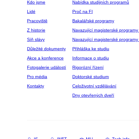
Kdo jsme
Nabídka studijních programů
Lidé
Proč na FI
Pracoviště
Bakalářské programy
Z historie
Navazující magisterské programy
Síň slávy
Navazující magisterské programy 
Důležité dokumenty
Přihláška ke studiu
Akce a konference
Informace o studiu
Fotogalerie událostí
Rigorózní řízení
Pro média
Doktorské studium
Kontakty
Celoživotní vzdělávání
Dny otevřených dveří