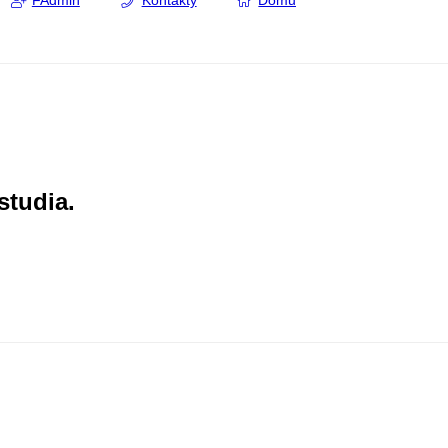
FAdmin
Kontakty
Domů
studia.