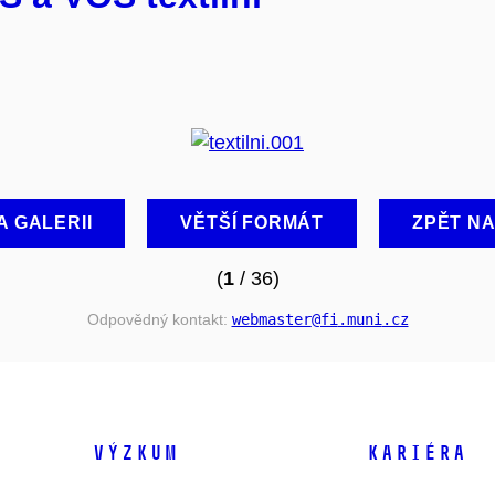
A GALERII
VĚTŠÍ FORMÁT
ZPĚT N
(
1
/ 36)
Odpovědný kontakt:
webmaster
@fi
.muni
.cz
VÝZKUM
KARIÉRA