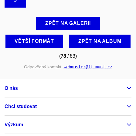
ZPĚT NA GALERII
VĚTŠÍ FORMÁT
ZPĚT NA ALBUM
(
78
/ 83)
Odpovědný kontakt:
webmaster
@fi
.muni
.cz
O nás
Chci studovat
Výzkum