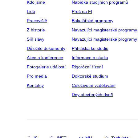
Kdo jsme
Nabídka studijních programů
Lidé
Proč na FI
Pracoviště
Bakalářské programy
Z historie
Navazující magisterské programy
Síň slávy
Navazující magisterské programy 
Důležité dokumenty
Přihláška ke studiu
Akce a konference
Informace o studiu
Fotogalerie událostí
Rigorózní řízení
Pro média
Doktorské studium
Kontakty
Celoživotní vzdělávání
Dny otevřených dveří