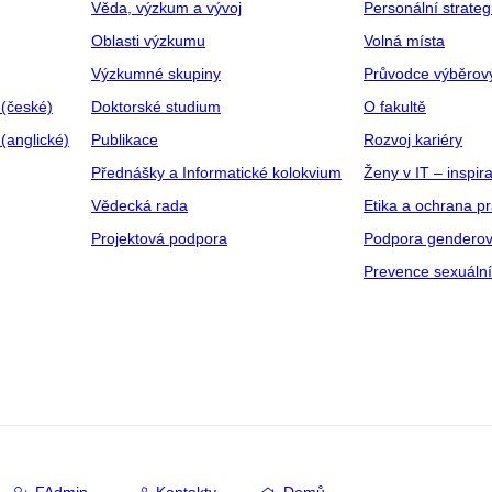
Věda, výzkum a vývoj
Personální strate
Oblasti výzkumu
Volná místa
Výzkumné skupiny
Průvodce výběrov
 (české)
Doktorské studium
O fakultě
(anglické)
Publikace
Rozvoj kariéry
Přednášky a Informatické kolokvium
Ženy v IT – inspira
Vědecká rada
Etika a ochrana p
Projektová podpora
Podpora genderov
Prevence sexuáln