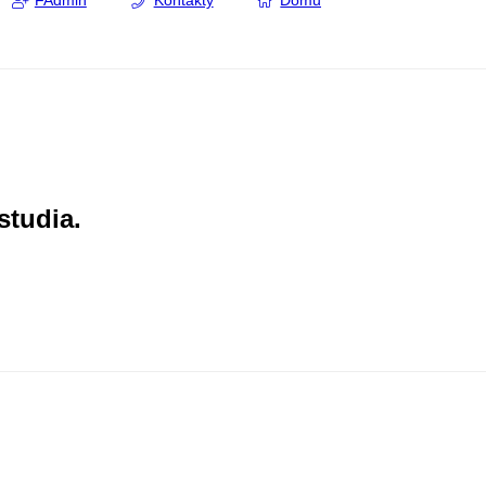
FAdmin
Kontakty
Domů
studia.