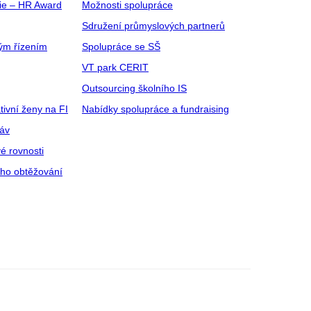
gie – HR Award
Možnosti spolupráce
Sdružení průmyslových partnerů
ým řízením
Spolupráce se SŠ
VT park CERIT
Outsourcing školního IS
tivní ženy na FI
Nabídky spolupráce a fundraising
ráv
é rovnosti
ího obtěžování