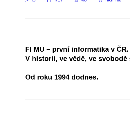
IS
INET
MU
Tech info
FI MU – první informatika v ČR.
V historii, ve vědě, ve svobodě 
Od roku 1994 dodnes.