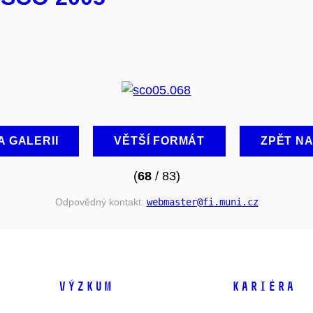
A GALERII
VĚTŠÍ FORMÁT
ZPĚT N
(
68
/ 83)
Odpovědný kontakt:
webmaster
@fi
.muni
.cz
VÝZKUM
KARIÉRA