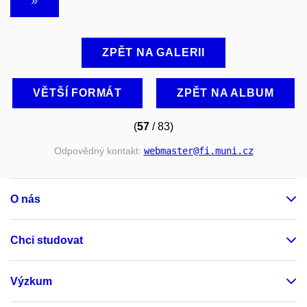
ZPĚT NA GALERII
VĚTŠÍ FORMÁT
ZPĚT NA ALBUM
(
57
/ 83)
Odpovědný kontakt:
webmaster
@fi
.muni
.cz
O nás
Chci studovat
Výzkum