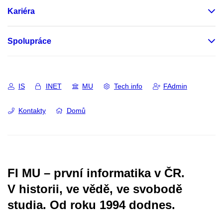
Kariéra
Spolupráce
IS
INET
MU
Tech info
FAdmin
Kontakty
Domů
FI MU – první informatika v ČR.
V historii, ve vědě, ve svobodě
studia.
Od roku 1994 dodnes.