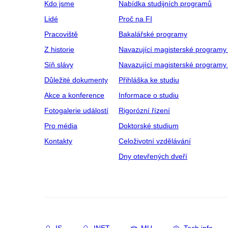
Kdo jsme
Nabídka studijních programů
Lidé
Proč na FI
Pracoviště
Bakalářské programy
Z historie
Navazující magisterské programy
Síň slávy
Navazující magisterské programy 
Důležité dokumenty
Přihláška ke studiu
Akce a konference
Informace o studiu
Fotogalerie událostí
Rigorózní řízení
Pro média
Doktorské studium
Kontakty
Celoživotní vzdělávání
Dny otevřených dveří