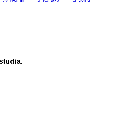
FAdmin
Kontakty
Domů
studia.