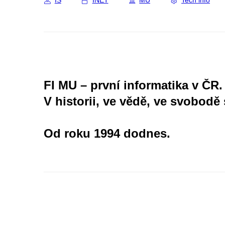
IS
INET
MU
Tech info
FI MU – první informatika v ČR.
V historii, ve vědě, ve svobodě 
Od roku 1994 dodnes.