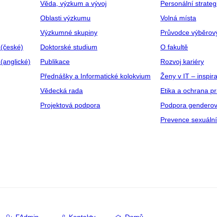
Věda, výzkum a vývoj
Personální strate
Oblasti výzkumu
Volná místa
Výzkumné skupiny
Průvodce výběrov
 (české)
Doktorské studium
O fakultě
(anglické)
Publikace
Rozvoj kariéry
Přednášky a Informatické kolokvium
Ženy v IT – inspira
Vědecká rada
Etika a ochrana p
Projektová podpora
Podpora genderov
Prevence sexuáln