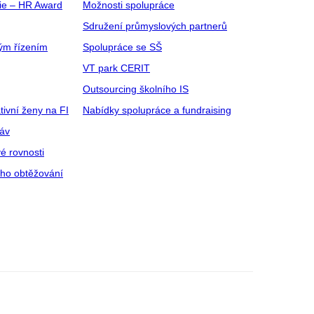
gie – HR Award
Možnosti spolupráce
Sdružení průmyslových partnerů
ým řízením
Spolupráce se SŠ
VT park CERIT
Outsourcing školního IS
tivní ženy na FI
Nabídky spolupráce a fundraising
ráv
é rovnosti
ího obtěžování