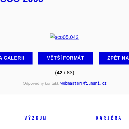
A GALERII
VĚTŠÍ FORMÁT
ZPĚT N
(
42
/ 83)
Odpovědný kontakt:
webmaster
@fi
.muni
.cz
VÝZKUM
KARIÉRA