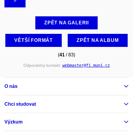
ZPĚT NA GALERII
VĚTŠÍ FORMÁT
ZPĚT NA ALBUM
(
41
/ 83)
Odpovědný kontakt:
webmaster
@fi
.muni
.cz
O nás
Chci studovat
Výzkum