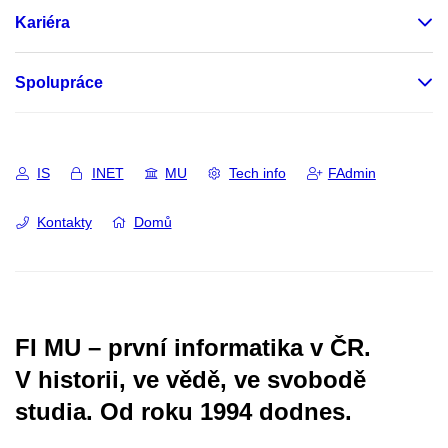
Kariéra
Spolupráce
IS
INET
MU
Tech info
FAdmin
Kontakty
Domů
FI MU – první informatika v ČR.
V historii, ve vědě, ve svobodě
studia.
Od roku 1994 dodnes.