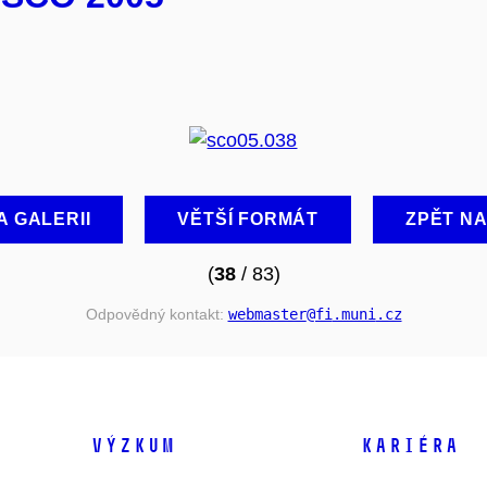
A GALERII
VĚTŠÍ FORMÁT
ZPĚT N
(
38
/ 83)
Odpovědný kontakt:
webmaster
@fi
.muni
.cz
VÝZKUM
KARIÉRA