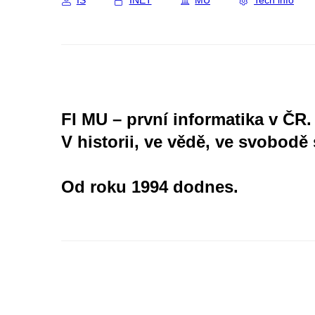
IS
INET
MU
Tech info
FI MU – první informatika v ČR.
V historii, ve vědě, ve svobodě 
Od roku 1994 dodnes.