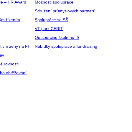
gie – HR Award
Možnosti spolupráce
Sdružení průmyslových partnerů
ým řízením
Spolupráce se SŠ
VT park CERIT
Outsourcing školního IS
tivní ženy na FI
Nabídky spolupráce a fundraising
ráv
é rovnosti
ího obtěžování