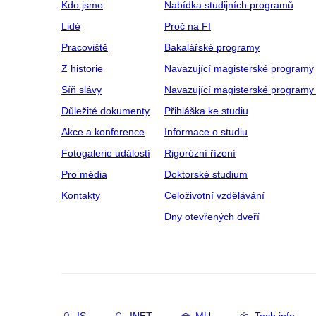
Kdo jsme
Nabídka studijních programů
Lidé
Proč na FI
Pracoviště
Bakalářské programy
Z historie
Navazující magisterské programy
Síň slávy
Navazující magisterské programy 
Důležité dokumenty
Přihláška ke studiu
Akce a konference
Informace o studiu
Fotogalerie událostí
Rigorózní řízení
Pro média
Doktorské studium
Kontakty
Celoživotní vzdělávání
Dny otevřených dveří