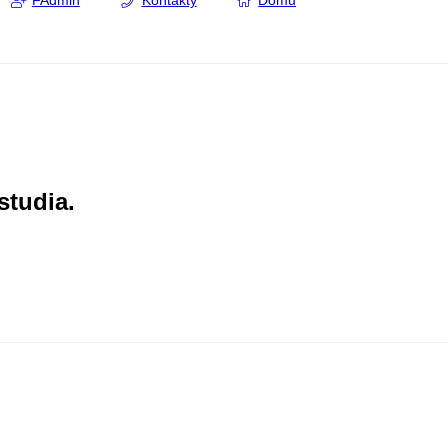
FAdmin
Kontakty
Domů
studia.