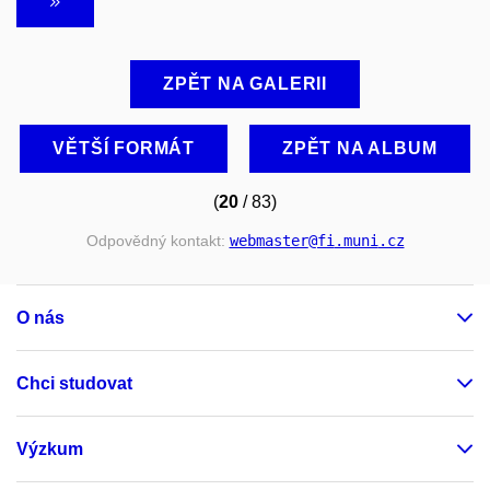
ZPĚT NA GALERII
VĚTŠÍ FORMÁT
ZPĚT NA ALBUM
(
20
/ 83)
Odpovědný kontakt:
webmaster
@fi
.muni
.cz
O nás
Chci studovat
Výzkum