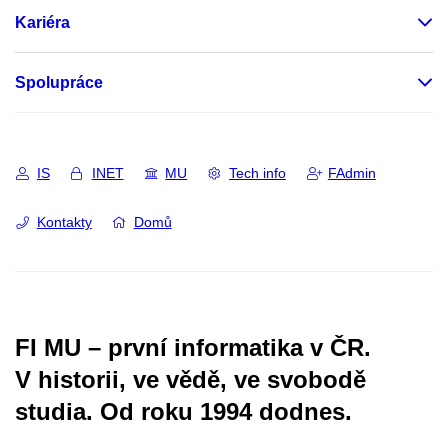
Kariéra
Spolupráce
IS
INET
MU
Tech info
FAdmin
Kontakty
Domů
FI MU – první informatika v ČR.
V historii, ve vědě, ve svobodě
studia.
Od roku 1994 dodnes.