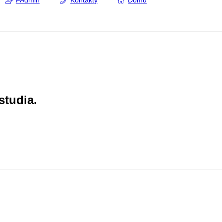
FAdmin
Kontakty
Domů
studia.