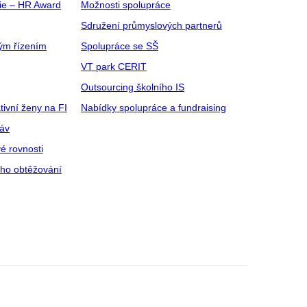
gie – HR Award
Možnosti spolupráce
Sdružení průmyslových partnerů
ým řízením
Spolupráce se SŠ
VT park CERIT
Outsourcing školního IS
tivní ženy na FI
Nabídky spolupráce a fundraising
ráv
é rovnosti
ího obtěžování