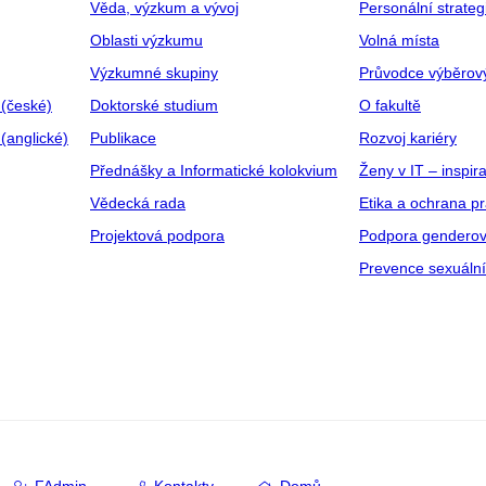
Věda, výzkum a vývoj
Personální strate
Oblasti výzkumu
Volná místa
Výzkumné skupiny
Průvodce výběrov
 (české)
Doktorské studium
O fakultě
(anglické)
Publikace
Rozvoj kariéry
Přednášky a Informatické kolokvium
Ženy v IT – inspira
Vědecká rada
Etika a ochrana p
Projektová podpora
Podpora genderov
Prevence sexuáln