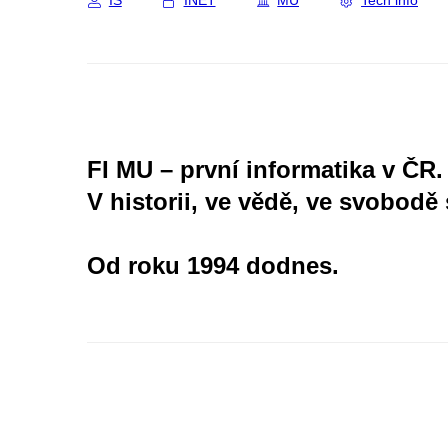
IS
INET
MU
Tech info
FI MU – první informatika v ČR.
V historii, ve vědě, ve svobodě 
Od roku 1994 dodnes.