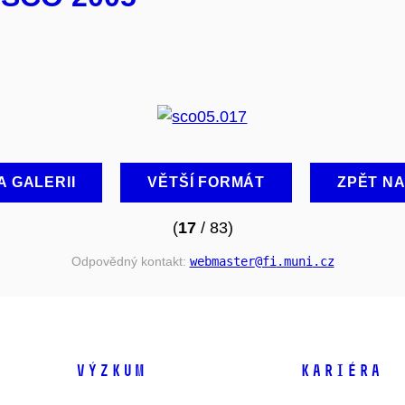
A GALERII
VĚTŠÍ FORMÁT
ZPĚT N
(
17
/ 83)
Odpovědný kontakt:
webmaster
@fi
.muni
.cz
VÝZKUM
KARIÉRA