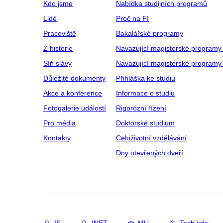
Kdo jsme
Nabídka studijních programů
Lidé
Proč na FI
Pracoviště
Bakalářské programy
Z historie
Navazující magisterské programy
Síň slávy
Navazující magisterské programy 
Důležité dokumenty
Přihláška ke studiu
Akce a konference
Informace o studiu
Fotogalerie událostí
Rigorózní řízení
Pro média
Doktorské studium
Kontakty
Celoživotní vzdělávání
Dny otevřených dveří