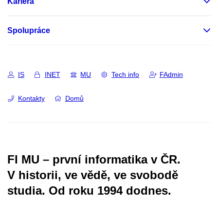
Kariéra
Spolupráce
IS
INET
MU
Tech info
FAdmin
Kontakty
Domů
FI MU – první informatika v ČR.
V historii, ve vědě, ve svobodě
studia.
Od roku 1994 dodnes.