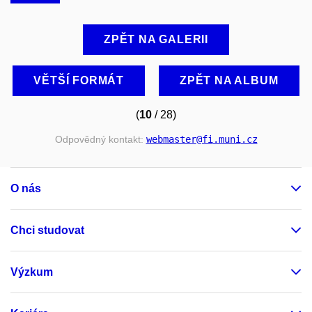
ZPĚT NA GALERII
VĚTŠÍ FORMÁT
ZPĚT NA ALBUM
(
10
/ 28)
Odpovědný kontakt:
webmaster
@fi
.muni
.cz
O nás
Chci studovat
Výzkum