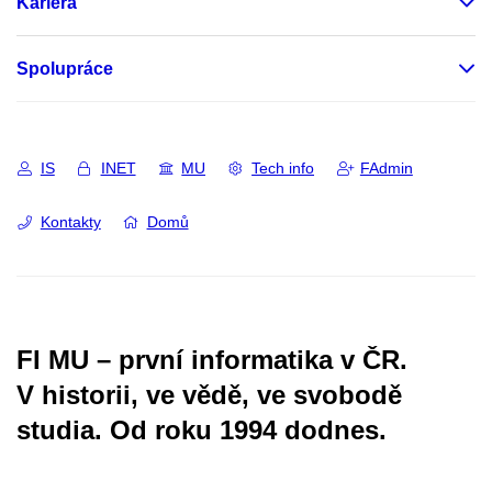
Kariéra
Spolupráce
IS
INET
MU
Tech info
FAdmin
Kontakty
Domů
FI MU – první informatika v ČR.
V historii, ve vědě, ve svobodě
studia.
Od roku 1994 dodnes.