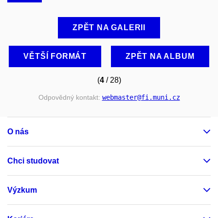
ZPĚT NA GALERII
VĚTŠÍ FORMÁT
ZPĚT NA ALBUM
(
4
/ 28)
Odpovědný kontakt:
webmaster
@fi
.muni
.cz
O nás
Chci studovat
Výzkum